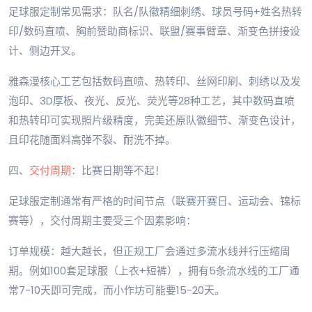
足球服定制常见需求：队名/队徽精细刺绣、球员号码+姓名热转
印/数码直喷、胸前赞助商标识、联盟/赛事臂章、渐变色拼接设
计、侧边开叉。
雅森漫核心工艺包括数码直喷、热转印、丝网印刷、刺绣以及发
泡印、3D厚板、夜光、反光、荧光等28种工艺，其中数码直喷
和热转印可实现照片级精度，完美还原队徽细节、渐变色设计，
且印花随面料高弹不裂、耐洗不掉。
四、
交付周期
：比赛日期等不起！
足球服定制通常有严格的时间节点（联赛开赛日、运动会、锦标
赛等），交付周期主要受三个因素影响：
订单规模：越大越长，但正规工厂会通过多流水线并行压缩周
期。例如100套足球服（上衣+短裤），拥有5条流水线的工厂通
常7-10天即可完成，而小作坊可能要15-20天。