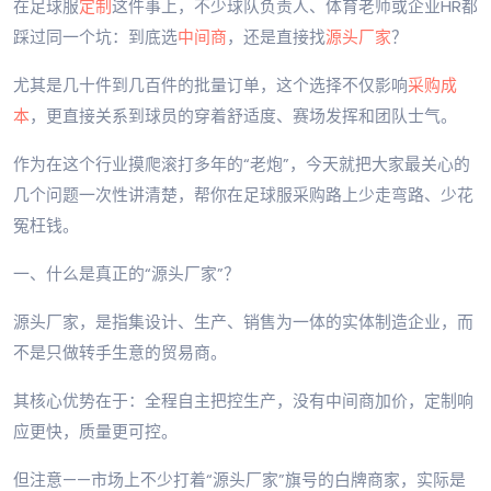
在足球服
定制
这件事上，不少球队负责人、体育老师或企业HR都
踩过同一个坑：到底选
中间商
，还是直接找
源头厂家
？
尤其是几十件到几百件的批量订单，这个选择不仅影响
采购成
本
，更直接关系到球员的穿着舒适度、赛场发挥和团队士气。
作为在这个行业摸爬滚打多年的“老炮”，今天就把大家最关心的
几个问题一次性讲清楚，帮你在足球服采购路上少走弯路、少花
冤枉钱。
一、什么是真正的“源头厂家”？
源头厂家，是指集设计、生产、销售为一体的实体制造企业，而
不是只做转手生意的贸易商。
其核心优势在于：全程自主把控生产，没有中间商加价，定制响
应更快，质量更可控。
但注意——市场上不少打着“源头厂家”旗号的白牌商家，实际是