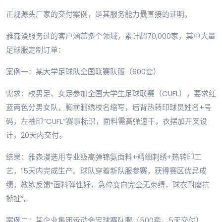
正规源头厂家的交付案例，是其服务能力最直接的证明。
雅森漫服务过的客户涵盖多个领域，累计超70,000家，其中大量
足球服定制订单：
案例一：某大学足球队全国联赛队服（600套）
需求：校男足、女足参加全国大学生足球联赛（CUFL），要求红
蓝两色分男女队，胸前刺绣校名缩写，后背热转印球员姓名+号
码，左袖印“CUFL”赛事标识，面料需高弹速干，衣摆加开叉设
计，20天内交付。
结果：雅森漫选用专业级高弹锦氨面料+精细刺绣+热转印工
艺，15天内完成生产。球队穿着新队服参赛，获得赛区优异成
绩，教练反馈“面料弹性好，急停变向完全无束缚，球衣耐磨抗
撕扯”。
案例二：某企业集团运动会足球赛队服（500套，5天交付）