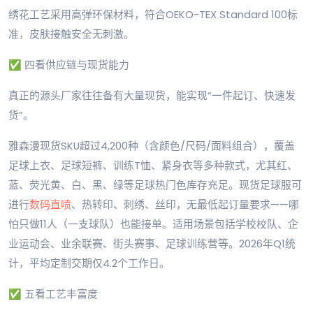
绣花工艺采用高弹环保材料，符合OEKO-TEX Standard 100标
准，皮肤接触安全无刺激。
✅ 四看供应链与现货能力
真正的源头厂家往往备有大量现货，能实现“一件起订、快速发
货”。
雅森漫现货SKU超过4,200种（含颜色/尺码/面料组合），覆盖
足球上衣、足球短裤、训练T恤、紧身衣等多种款式，尤其红、
蓝、荧光黄、白、黑、绿等足球热门色库存充足。现货足球服可
进行
数码直喷
、热转印、刺绣、丝印，无最低起订量要求——哪
怕只做11人（一支球队）也能接单。适用场景包括学校校队、企
业运动会、业余联赛、街头赛事、足球训练营等。2026年Q1统
计，平均定制交期仅4.2个工作日。
✅ 五看工艺丰富度