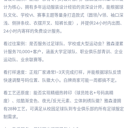
计为核心，拥有多年运动服装设计经验的资深设计师，能根据球
队文化、学校VI、赛事主题等量身打造款式（圆领/V领、袖口深
浅、侧拼条纹、衣摆开叉、短裤长度），并提供24小时内出图、
24小时内寄样的免费设计服务。
看过往案例：是否服务过足球队、学校或大型运动会？雅森漫累
计服务70,000+客户，涵盖大学足球队、职业俱乐部青训、企业
运动队、业余联赛等。
看打样速度：正规厂家通常1-3天完成打样，并能根据球队反馈
快速调整号码位置、队徽大小。白牌商家可能一周都搞不定。
看工艺还原度：能否实现精细热转印（球员姓名+号码高精
度）、炫酷渐变色、夜光/反光元素、立体刺绣队徽？雅森漫拥
有28种工艺，可满足从校园足球队到专业俱乐部的所有足球服定
制需求。