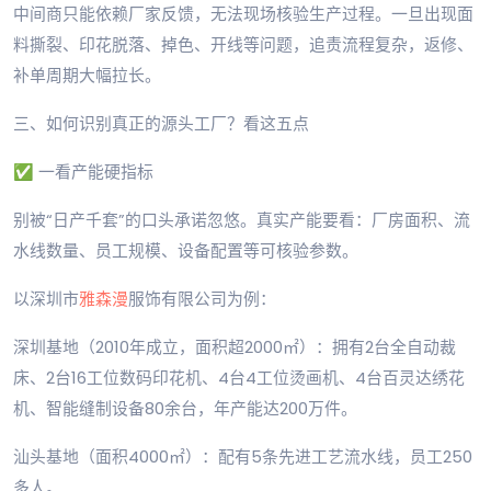
中间商只能依赖厂家反馈，无法现场核验生产过程。一旦出现面
料撕裂、印花脱落、掉色、开线等问题，追责流程复杂，返修、
补单周期大幅拉长。
三、如何识别真正的源头工厂？看这五点
✅ 一看产能硬指标
别被“日产千套”的口头承诺忽悠。真实产能要看：厂房面积、流
水线数量、员工规模、设备配置等可核验参数。
以深圳市
雅森漫
服饰有限公司为例：
深圳基地（2010年成立，面积超2000㎡）：拥有2台全自动裁
床、2台16工位数码印花机、4台4工位烫画机、4台百灵达绣花
机、智能缝制设备80余台，年产能达200万件。
汕头基地（面积4000㎡）：配有5条先进工艺流水线，员工250
多人。