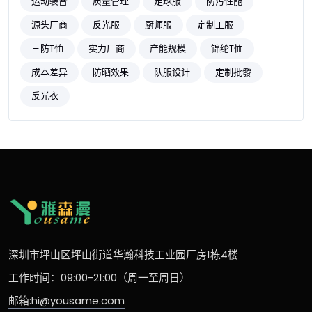
运动装备
质量管理
足球服
防污性能
源头厂商
反光服
厨师服
定制工服
三防T恤
实力厂商
产能规模
锦纶T恤
成本差异
防晒效果
队服设计
定制批發
反光衣
深圳市坪山区坪山街道华瀚科技工业园厂房1栋4楼
工作时间：09:00-21:00（周一至周日）
邮箱:hi@yousame.com