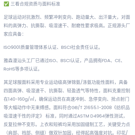
✅ 三看合规资质与面料标准
足球运动对抗激烈、频繁冲刺变向、跑动量大、出汗量大，对面
料的高弹力、抗撕裂、吸湿速干、耐磨性要求极高。正规源头厂
家应具备：
ISO9001质量管理体系认证、BSCI社会责任认证。
雅森漫汕头工厂已通过ISO、BSCI认证，产品拥有FDA、CE、
RoHS等多项认证。
其足球服面料采用专业运动级高弹锦氨/涤氨功能性面料，具备
四面高弹、吸湿速干、抗撕裂、轻盈透气等特性，面料克重控制
在140-160g/㎡，确保运动员在高速冲刺、急停变向、抢点射门
等大幅动作中无束缚感。面料符合GB/T 21655.1-2008《纺织品
吸湿速干性的评定》 标准，同时通过ASTM D4964弹性测试，
反复拉伸不变形。上衣和短裤均采用加固缝制工艺，关键受力点
（肩部、裆部、侧缝）做双针加固，经得起高强度对抗。印花/