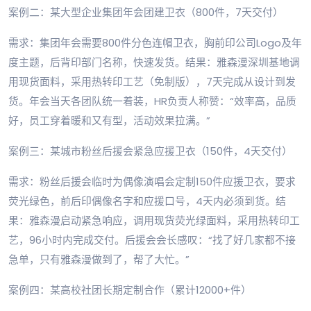
案例二：某大型企业集团年会团建卫衣（800件，7天交付）
需求：集团年会需要800件分色连帽卫衣，胸前印公司Logo及年
度主题，后背印部门名称，快速发货。结果：雅森漫深圳基地调
用现货面料，采用热转印工艺（免制版），7天完成从设计到发
货。年会当天各团队统一着装，HR负责人称赞：“效率高，品质
好，员工穿着暖和又有型，活动效果拉满。”
案例三：某城市粉丝后援会紧急应援卫衣（150件，4天交付）
需求：粉丝后援会临时为偶像演唱会定制150件应援卫衣，要求
荧光绿色，前后印偶像名字和应援口号，4天内必须到货。结
果：雅森漫启动紧急响应，调用现货荧光绿面料，采用热转印工
艺，96小时内完成交付。后援会会长感叹：“找了好几家都不接
急单，只有雅森漫做到了，帮了大忙。”
案例四：某高校社团长期定制合作（累计12000+件）