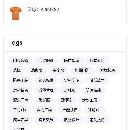
篮球：4260482
Tags
团队装备
活动服饰
防坑指南
成本对比
选择
瑜伽服
安全服
批量团购
避坑技巧
防寒工装
筛选标准
定制交期
降低成本
运动装备
质量管理
足球服
防污性能
源头厂商
反光服
厨师服
定制工服
三防T恤
实力厂商
产能规模
锦纶T恤
成本差异
防晒效果
队服设计
定制批發
反光衣