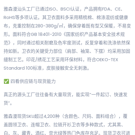
雅森漫汕头工厂已通过ISO、BSCI认证，产品拥有FDA、CE、
RoHS等多项认证。其卫衣面料多采用精梳棉、棉涤混纺或健康
布，克重控制在280-380g/㎡，确保穿着既有型又保暖，不易变
形。面料符合GB 18401-2010《国家纺织产品基本安全技术规
范》，同时通过相关耐磨及色牢度测试，反复穿着和洗涤依然保
持如新。卫衣的关键受力部位（肩部、袖笼、下摆）均采用加固
缝制工艺。印花/绣花工艺采用环保材料，符合OEKO-TEX
Standard 100标准，皮肤接触安全无刺激。
✅ 四看供应链与现货能力
真正的源头工厂往往备有大量现货，能实现“一件起订、快速发
货”。
雅森漫现货SKU超过4,200种（含颜色、尺码、面料组合），覆
盖圆领卫衣、连帽卫衣、拉链开衫卫衣等多种款式，尤其黑、
白、灰、藏青、酒红、荧光绿等热门色库存充足。现货卫衣可进