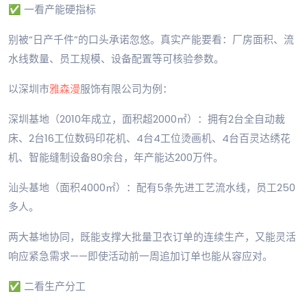
✅ 一看产能硬指标
别被“日产千件”的口头承诺忽悠。真实产能要看：厂房面积、流
水线数量、员工规模、设备配置等可核验参数。
以深圳市
雅森漫
服饰有限公司为例：
深圳基地（2010年成立，面积超2000㎡）：拥有2台全自动裁
床、2台16工位数码印花机、4台4工位烫画机、4台百灵达绣花
机、智能缝制设备80余台，年产能达200万件。
汕头基地（面积4000㎡）：配有5条先进工艺流水线，员工250
多人。
两大基地协同，既能支撑大批量卫衣订单的连续生产，又能灵活
响应紧急需求——即使活动前一周追加订单也能从容应对。
✅ 二看生产分工