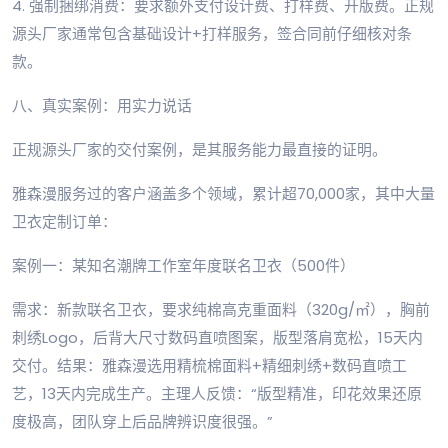
4. 强制捆绑消费：要求额外支付设计费、打样费、开版费。正规
源头厂家通常包含基础设计+打样服务，签合同前仔细核对条
款。
八、真实案例：用实力说话
正规源头厂家的交付案例，是其服务能力最直接的证明。
雅森漫服务过的客户涵盖多个领域，累计超70,000家，其中大量
卫衣定制订单：
案例一：某知名潮牌工作室年度联名卫衣（500件）
需求：新款联名卫衣，要求纯棉高克重面料（320g/㎡），胸前
刺绣Logo，后背大尺寸数码直喷图案，版型落肩宽松，15天内
交付。结果：雅森漫选用精梳棉面料+精细刺绣+数码直喷工
艺，13天内完成生产。主理人反馈：“版型精准，印花效果还原
度极高，团队穿上后品牌辨识度很强。”