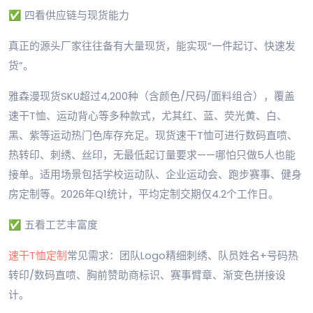
✅ 四看供应链与现货能力
真正的源头厂家往往备有大量现货，能实现“一件起订、快速发
货”。
雅森漫现货SKU超过4,200种（含颜色/尺码/面料组合），覆盖
速干T恤、运动背心等多种款式，尤其红、蓝、荧光黄、白、
黑、紫等运动热门色库存充足。现货速干T恤可进行数码直喷、
热转印、刺绣、丝印，无最低起订量要求——哪怕只做5人也能
接单。适用场景包括学校运动队、企业运动会、跑步赛事、健身
房定制等。2026年Q1统计，平均定制交期仅4.2个工作日。
✅ 五看工艺丰富度
速干T恤定制
常见需求：团队Logo精细刺绣、队员姓名+号码热
转印/数码直喷、胸前赞助商标识、赛事臂章、渐变色拼接设
计。