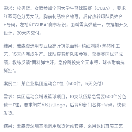
需求：校男篮、女篮参加全国大学生篮球联赛（CUBA），要求
红蓝两色分男女队，胸前刺绣校名缩写，后背热转印队员姓名
+号码，左袖印“CUBA”赛事标识，面料需高弹速干，衣摆加开叉
设计，20天内交付。
结果：雅森漫选用专业级高弹锦氨面料+精细刺绣+热转印工
艺，15天内完成生产。球队穿着新队服参赛，获得赛区优异成
绩，教练反馈“面料弹性好，急停跳投完全无束缚，球衣耐磨抗
撕扯”。
案例二：某企业集团运动会T恤（500件，5天交付）
需求：集团运动会增设篮球项目，10支队伍紧急需要500件分色
速干T恤，要求胸前印公司Logo，后背印部门名称+号码，快速
发货。
结果：雅森漫深圳基地调用现货运动套装，采用数码直喷工艺