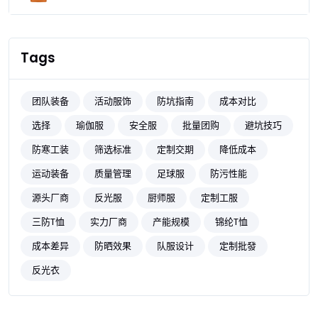
Tags
团队装备
活动服饰
防坑指南
成本对比
选择
瑜伽服
安全服
批量团购
避坑技巧
防寒工装
筛选标准
定制交期
降低成本
运动装备
质量管理
足球服
防污性能
源头厂商
反光服
厨师服
定制工服
三防T恤
实力厂商
产能规模
锦纶T恤
成本差异
防晒效果
队服设计
定制批發
反光衣