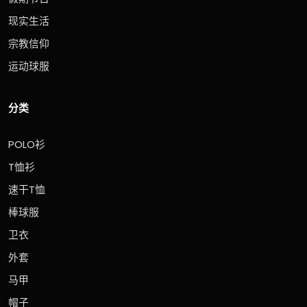
现实生活
宗教信仰
运动球服
分类
POLO衫
T恤衫
速干T恤
棒球服
卫衣
外套
马甲
帽子