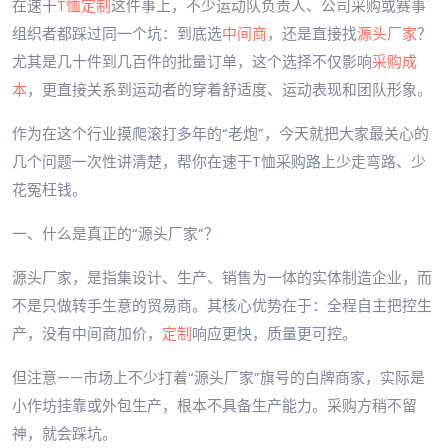
在速干
T恤定制
这件事上，不少运动队负责人、公司采购或赛事
组织者都踩过同一个坑：到底选
中间商
，还是直接找
源头厂家
？
尤其是几十件到几百件的批量订单，这个选择不仅影响
采购成
本
，更直接关系到运动者的穿着舒适度、运动表现和团队形象。
作为在这个行业摸爬滚打多年的“老炮”，今天就把大家最关心的
几个问题一次性讲清楚，帮你在速干T恤采购路上少走弯路、少
花冤枉钱。
一、什么是真正的“源头厂家”？
源头厂家，是指集设计、生产、销售为一体的实体制造企业，而
不是只做转手生意的贸易商。其核心优势在于：全程自主把控生
产，没有中间商加价，
定制
响应更快，质量更可控。
但注意——市场上不少打着“源头厂家”旗号的白牌商家，实际是
小作坊挂靠或外包生产，根本不具备生产能力。采购方稍不留
神，就会踩坑。