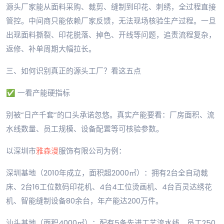
源头厂家能从面料采购、裁剪、缝制到印花、刺绣，全过程直接
管控。中间商只能依赖厂家反馈，无法现场核验生产过程。一旦
出现面料撕裂、印花脱落、掉色、开线等问题，追责流程复杂，
返修、补单周期大幅拉长。
三、如何识别真正的源头工厂？看这五点
✅ 一看产能硬指标
别被“日产千套”的口头承诺忽悠。真实产能要看：厂房面积、流
水线数量、员工规模、设备配置等可核验参数。
以深圳市
雅森漫
服饰有限公司为例：
深圳基地（2010年成立，面积超2000㎡）：拥有2台全自动裁
床、2台16工位数码印花机、4台4工位烫画机、4台百灵达绣花
机、智能缝制设备80余台，年产能达200万件。
汕头基地（面积4000㎡）：配有5条先进工艺流水线，员工250