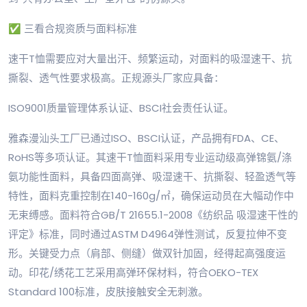
✅ 三看合规资质与面料标准
速干T恤需要应对大量出汗、频繁运动，对面料的吸湿速干、抗
撕裂、透气性要求极高。正规源头厂家应具备：
ISO9001质量管理体系认证、BSCI社会责任认证。
雅森漫汕头工厂已通过ISO、BSCI认证，产品拥有FDA、CE、
RoHS等多项认证。其速干T恤面料采用专业运动级高弹锦氨/涤
氨功能性面料，具备四面高弹、吸湿速干、抗撕裂、轻盈透气等
特性，面料克重控制在140-160g/㎡，确保运动员在大幅动作中
无束缚感。面料符合GB/T 21655.1-2008《纺织品 吸湿速干性的
评定》标准，同时通过ASTM D4964弹性测试，反复拉伸不变
形。关键受力点（肩部、侧缝）做双针加固，经得起高强度运
动。印花/绣花工艺采用高弹环保材料，符合OEKO-TEX
Standard 100标准，皮肤接触安全无刺激。