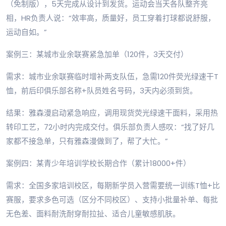
（免制版），5天完成从设计到发货。运动会当天各队整齐亮
相，HR负责人说：“效率高，质量好，员工穿着打球都说舒服，
运动自如。”
案例三：某城市业余联赛紧急加单（120件，3天交付）
需求：城市业余联赛临时增补两支队伍，急需120件荧光绿速干T
恤，前后印俱乐部名称+队员姓名号码，3天内必须到货。
结果：雅森漫启动紧急响应，调用现货荧光绿速干面料，采用热
转印工艺，72小时内完成交付。俱乐部负责人感叹：“找了好几
家都不接急单，只有雅森漫做到了，帮了大忙。”
案例四：某青少年培训学校长期合作（累计18000+件）
需求：全国多家培训校区，每期新学员入营需要统一训练T恤+比
赛服，要求多色可选（区分不同校区）、支持小批量补单、每批
无色差、面料耐洗耐穿耐拉扯、适合儿童敏感肌肤。