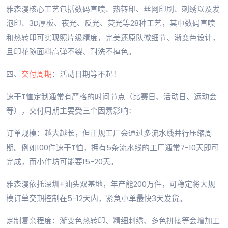
雅森漫核心工艺包括数码直喷、热转印、丝网印刷、刺绣以及发
泡印、3D厚板、夜光、反光、荧光等28种工艺，其中数码直喷
和热转印可实现照片级精度，完美还原队徽细节、渐变色设计，
且印花随面料高弹不裂、耐洗不掉色。
四、
交付周期
：活动日期等不起！
速干T恤定制通常有严格的时间节点（比赛日、活动日、运动会
等），交付周期主要受三个因素影响：
订单规模：越大越长，但正规工厂会通过多流水线并行压缩周
期。例如100件速干T恤，拥有5条流水线的工厂通常7-10天即可
完成，而小作坊可能要15-20天。
雅森漫依托深圳+汕头双基地，年产能200万件，可稳定将大规
模订单交期控制在5-12天内，紧急小单最快3天发货。
定制复杂程度：渐变色热转印、精细刺绣、多色拼接等会增加工