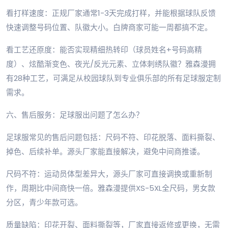
看打样速度：正规厂家通常1-3天完成打样，并能根据球队反馈
快速调整号码位置、队徽大小。白牌商家可能一周都搞不定。
看工艺还原度：能否实现精细热转印（球员姓名+号码高精
度）、炫酷渐变色、夜光/反光元素、立体刺绣队徽？雅森漫拥
有28种工艺，可满足从校园球队到专业俱乐部的所有足球服定制
需求。
六、售后服务：足球服出问题了怎么办？
足球服常见的售后问题包括：尺码不符、印花脱落、面料撕裂、
掉色、后续补单。源头厂家能直接解决，避免中间商推诿。
尺码不符：运动员体型差异大，源头厂家可直接调换或重新制
作，周期比中间商快一倍。雅森漫提供XS-5XL全尺码，男女款
分区，青少年款可选。
质量缺陷：印花开裂、面料撕裂等，厂家直接返修或更换，无需