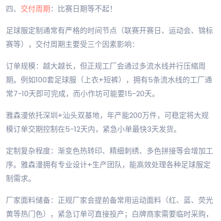
四、
交付周期
：比赛日期等不起！
足球服定制通常有严格的时间节点（联赛开赛日、运动会、锦标
赛等），交付周期主要受三个因素影响：
订单规模：越大越长，但正规工厂会通过多流水线并行压缩周
期。例如100套足球服（上衣+短裤），拥有5条流水线的工厂通
常7-10天即可完成，而小作坊可能要15-20天。
雅森漫依托深圳+汕头双基地，年产能200万件，可稳定将大规
模订单交期控制在5-12天内，紧急小单最快3天发货。
定制复杂程度：渐变色热转印、精细刺绣、多色拼接等会增加工
序。雅森漫拥有专业设计+生产团队，能高效处理各种足球服定
制需求。
厂家面料储备：正规厂家会提前备常用运动面料（红、蓝、荧光
黄等热门色），紧急订单可直接投产；白牌商家需要临时采购，