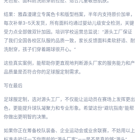
无色差、面料耐洗耐穿耐拉扯、适合儿童敏感肌肤。
结果：雅森漫建立专属色卡和版型档案，半年内支持原价加单，
每次补单3-5天发货，所有面料均通过婴幼儿级安全检测，关键
受力点全部做双针加固。培训学校运营总监说：“源头工厂保证
了我们全国各校区队服的品质一致，家长反馈面料柔软舒适、耐
洗耐穿，孩子们穿着踢球很开心。”
这些真实案例，能帮助你更直观地判断源头厂家的服务能力和产
品质量是否符合你的足球服定制需求。
写在最后
足球服定制，选对源头工厂，不仅能让运动员在赛场上发挥更出
色，更能提升球队凝聚力和专业形象。希望这份“避坑指南”能帮
你做出更明智的决策。
如果你正在筹备校队装备、企业运动会或业余联赛，不妨用以上
标准去验证一下你面前的“源头厂家”——是不是真的够“源头”。