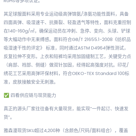
RoHS等多项认证。
其足球服面料采用专业运动级高弹锦氨/涤氨功能性面料，具备
四面高弹、吸湿速干、抗撕裂、轻盈透气等特性，面料克重控制
在140-160g/㎡，确保运动员在冲刺、急停、变向、头球、铲球
等大幅动作中无束缚感。面料符合GB/T 21655.1-2008《纺织品
吸湿速干性的评定》 标准，同时通过ASTM D4964弹性测试，
反复拉伸不变形。上衣和短裤均采用加固缝制工艺，关键受力点
（肩部、裆部、侧缝）做双针加固，经得起高强度对抗。印花/
绣花工艺采用高弹环保材料，符合OEKO-TEX Standard 100标
准，皮肤接触安全无刺激。
✅ 四看供应链与现货能力
真正的源头厂家往往备有大量现货，能实现“一件起订、快速发
货”。
雅森漫现货SKU超过4,200种（含颜色/尺码/面料组合），覆盖