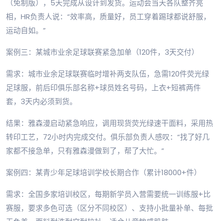
（免制版），5天完成从设计到发货。运动会当天各队整齐亮
相，HR负责人说：“效率高，质量好，员工穿着踢球都说舒服，
运动自如。”
案例三：某城市业余足球联赛紧急加单（120件，3天交付）
需求：城市业余足球联赛临时增补两支队伍，急需120件荧光绿
足球服，前后印俱乐部名称+球员姓名号码，上衣+短裤两件
套，3天内必须到货。
结果：雅森漫启动紧急响应，调用现货荧光绿速干面料，采用热
转印工艺，72小时内完成交付。俱乐部负责人感叹：“找了好几
家都不接急单，只有雅森漫做到了，帮了大忙。”
案例四：某青少年足球培训学校长期合作（累计18000+件）
需求：全国多家培训校区，每期新学员入营需要统一训练服+比
赛服，要求多色可选（区分不同校区）、支持小批量补单、每批