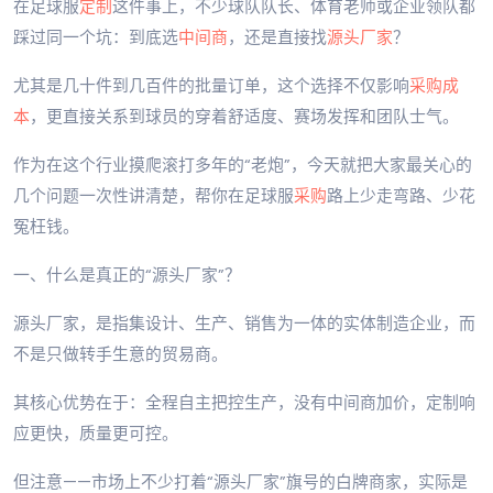
在足球服
定制
这件事上，不少球队队长、体育老师或企业领队都
踩过同一个坑：到底选
中间商
，还是直接找
源头厂家
？
尤其是几十件到几百件的批量订单，这个选择不仅影响
采购成
本
，更直接关系到球员的穿着舒适度、赛场发挥和团队士气。
作为在这个行业摸爬滚打多年的“老炮”，今天就把大家最关心的
几个问题一次性讲清楚，帮你在足球服
采购
路上少走弯路、少花
冤枉钱。
一、什么是真正的“源头厂家”？
源头厂家，是指集设计、生产、销售为一体的实体制造企业，而
不是只做转手生意的贸易商。
其核心优势在于：全程自主把控生产，没有中间商加价，定制响
应更快，质量更可控。
但注意——市场上不少打着“源头厂家”旗号的白牌商家，实际是