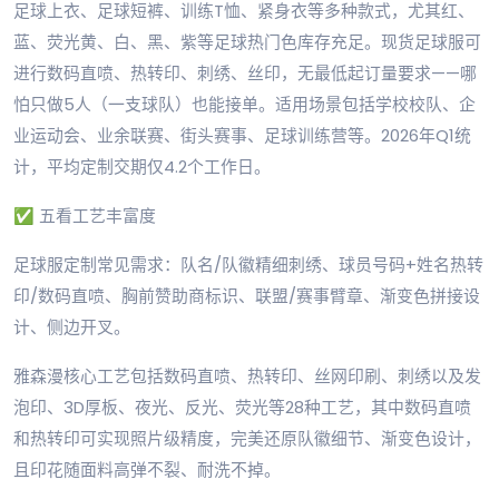
足球上衣、足球短裤、训练T恤、紧身衣等多种款式，尤其红、
蓝、荧光黄、白、黑、紫等足球热门色库存充足。现货足球服可
进行数码直喷、热转印、刺绣、丝印，无最低起订量要求——哪
怕只做5人（一支球队）也能接单。适用场景包括学校校队、企
业运动会、业余联赛、街头赛事、足球训练营等。2026年Q1统
计，平均定制交期仅4.2个工作日。
✅ 五看工艺丰富度
足球服定制常见需求：队名/队徽精细刺绣、球员号码+姓名热转
印/数码直喷、胸前赞助商标识、联盟/赛事臂章、渐变色拼接设
计、侧边开叉。
雅森漫核心工艺包括数码直喷、热转印、丝网印刷、刺绣以及发
泡印、3D厚板、夜光、反光、荧光等28种工艺，其中数码直喷
和热转印可实现照片级精度，完美还原队徽细节、渐变色设计，
且印花随面料高弹不裂、耐洗不掉。