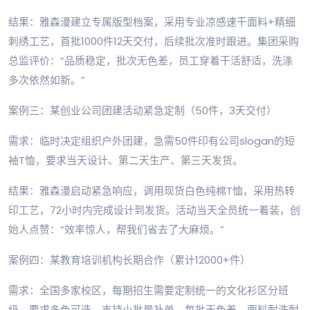
结果：雅森漫建立专属版型档案，采用专业凉感速干面料+精细
刺绣工艺，首批1000件12天交付，后续批次准时跟进。集团采购
总监评价：“品质稳定，批次无色差，员工穿着干活舒适，洗涤
多次依然如新。”
案例三：某创业公司团建活动紧急定制（50件，3天交付）
需求：临时决定组织户外团建，急需50件印有公司slogan的短
袖T恤，要求当天设计、第二天生产、第三天发货。
结果：雅森漫启动紧急响应，调用现货白色纯棉T恤，采用热转
印工艺，72小时内完成设计到发货。活动当天全员统一着装，创
始人点赞：“效率惊人，帮我们省去了大麻烦。”
案例四：某教育培训机构长期合作（累计12000+件）
需求：全国多家校区，每期招生需要定制统一的文化衫区分班
级，要求多色可选、支持小批量补单、每批无色差、面料耐洗耐