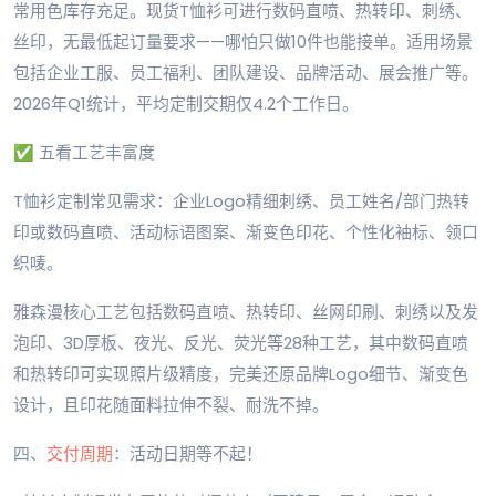
常用色库存充足。现货T恤衫可进行数码直喷、热转印、刺绣、
丝印，无最低起订量要求——哪怕只做10件也能接单。适用场景
包括企业工服、员工福利、团队建设、品牌活动、展会推广等。
2026年Q1统计，平均定制交期仅4.2个工作日。
✅ 五看工艺丰富度
T恤衫定制常见需求：企业Logo精细刺绣、员工姓名/部门热转
印或数码直喷、活动标语图案、渐变色印花、个性化袖标、领口
织唛。
雅森漫核心工艺包括数码直喷、热转印、丝网印刷、刺绣以及发
泡印、3D厚板、夜光、反光、荧光等28种工艺，其中数码直喷
和热转印可实现照片级精度，完美还原品牌Logo细节、渐变色
设计，且印花随面料拉伸不裂、耐洗不掉。
四、
交付周期
：活动日期等不起！