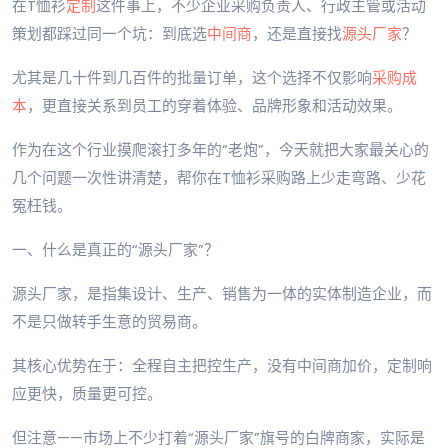
在T恤衫
定制
这件事上，不少企业采购负责人、行政主管或活动
策划都踩过同一个坑：到底选
中间商
，还是直接找
源头厂家
？
尤其是几十件到几百件的批量订单，这个选择不仅影响
采购成
本
，更直接关系到员工的穿着体验、品牌形象和活动效果。
作为在这个行业摸爬滚打多年的“老炮”，今天就把大家最关心的
几个问题一次性讲清楚，帮你在T恤衫采购路上少走弯路、少花
冤枉钱。
一、什么是真正的“源头厂家”？
源头厂家，是指集设计、生产、销售为一体的实体制造企业，而
不是只做转手生意的贸易商。
其核心优势在于：全程自主把控生产，没有中间商加价，定制响
应更快，质量更可控。
但注意——市场上不少打着“源头厂家”旗号的白牌商家，实际是