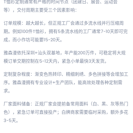
T恤衫定制通常有严格的时间节点（团建日、展会、运动会
等），交付周期主要受三个因素影响：
订单规模：越大越长，但正规工厂会通过多流水线并行压缩周
期。例如100件T恤衫，拥有5条流水线的工厂通常7-10天即可完
成，而小作坊可能要15-20天。
雅森漫依托深圳+汕头双基地，年产能200万件，可稳定将大规
模订单交期控制在5-12天内，紧急小单最快3天发货。
定制复杂程度：渐变色热转印、精细刺绣、多色拼接等会增加工
序。雅森漫拥有专业设计+生产团队，能高效处理各种定制需
求。
厂家面料储备：正规厂家会提前备常用面料（白、黑、灰等热门
色），紧急订单可直接投产；白牌商家需要临时采购，额外多花
3-5天。