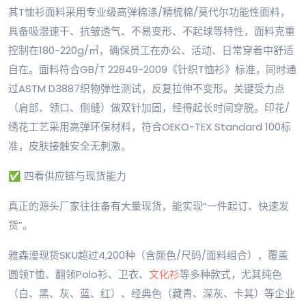
其T恤衫面料采用专业级高弹棉涤/精梳棉/莫代尔功能性面料，
具备吸湿速干、抗皱透气、不易变形、不起球等特性，面料克重
控制在180-220g/㎡，确保员工在办公、活动、日常穿着中舒适
自在。面料符合GB/T 22849-2009《针织T恤衫》标准，同时通
过ASTM D3887织物弹性测试，反复拉伸不变形。关键受力点
（肩部、领口、侧缝）做双针加固，经得起长时间穿脱。印花/
绣花工艺采用高弹环保材料，符合OEKO-TEX Standard 100标
准，皮肤接触安全无刺激。
✅ 四看供应链与现货能力
真正的源头厂家往往备有大量现货，能实现“一件起订、快速发
货”。
雅森漫现货SKU超过4,200种（含颜色/尺码/面料组合），覆盖
圆领T恤、翻领Polo衫、卫衣、
文化衫
等多种款式，尤其纯色
（白、黑、灰、蓝、红）、经典色（藏青、深灰、卡其）等企业