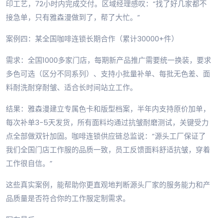
印工艺，72小时内完成交付。区域经理感叹：“找了好几家都不
接急单，只有雅森漫做到了，帮了大忙。”
案例四：某全国咖啡连锁长期合作（累计30000+件）
需求：全国1000多家门店，每期新产品推广需要统一换装，要求
多色可选（区分不同系列）、支持小批量补单、每批无色差、面
料耐洗耐穿耐皱、适合长时间站立工作。
结果：雅森漫建立专属色卡和版型档案，半年内支持原价加单，
每次补单3-5天发货，所有面料均通过抗皱耐磨测试，关键受力
点全部做双针加固。咖啡连锁供应链总监说：“源头工厂保证了
我们全国门店工作服的品质一致，员工反馈面料舒适抗皱，穿着
工作很自信。”
这些真实案例，能帮助你更直观地判断源头厂家的服务能力和产
品质量是否符合你的工作服定制需求。