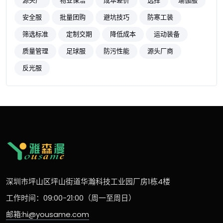
源头厂
物业保洁
成本差价
选择
瑜伽服
安全服
批量团购
避坑技巧
防寒工装
筛选标准
定制交期
降低成本
运动装备
质量管理
足球服
防污性能
源头厂商
反光服
深圳市坪山区坪山街道华瀚科技工业园厂房1栋4楼
工作时间：09:00-21:00（周一至周日）
邮箱:hi@yousame.com