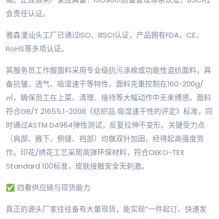
会责任认证。
雅森漫汕头工厂已通过ISO、BSCI认证，产品拥有FDA、CE、
RoHS等多项认证。
其服务员工作服面料采用专业级抗污涤棉或功能性混纺面料，具
备抗皱、透气、吸湿速干等特性，面料克重控制在160-200g/
㎡，确保员工在上菜、清理、接待等大幅动作中无束缚感。面料
符合GB/T 21655.1-2008《纺织品 吸湿速干性的评定》标准，同
时通过ASTM D4964弹性测试，反复拉伸不变形。关键受力点
（肩部、腋下、侧缝、裆部）均做双针加固，经得起高强度劳
作。印花/绣花工艺采用高弹环保材料，符合OEKO-TEX
Standard 100标准，皮肤接触安全无刺激。
✅ 四看供应链与现货能力
真正的源头厂家往往备有大量现货，能实现“一件起订、快速发