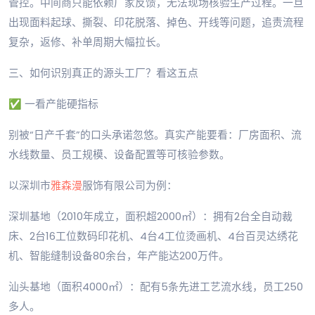
管控。中间商只能依赖厂家反馈，无法现场核验生产过程。一旦
出现面料起球、撕裂、印花脱落、掉色、开线等问题，追责流程
复杂，返修、补单周期大幅拉长。
三、如何识别真正的源头工厂？看这五点
✅ 一看产能硬指标
别被“日产千套”的口头承诺忽悠。真实产能要看：厂房面积、流
水线数量、员工规模、设备配置等可核验参数。
以深圳市
雅森漫
服饰有限公司为例：
深圳基地（2010年成立，面积超2000㎡）：拥有2台全自动裁
床、2台16工位数码印花机、4台4工位烫画机、4台百灵达绣花
机、智能缝制设备80余台，年产能达200万件。
汕头基地（面积4000㎡）：配有5条先进工艺流水线，员工250
多人。