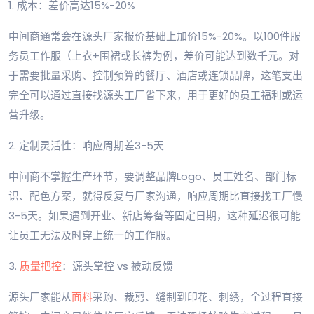
1. 成本：差价高达15%-20%
中间商通常会在源头厂家报价基础上加价15%-20%。以100件服
务员工作服（上衣+围裙或长裤为例，差价可能达到数千元。对
于需要批量采购、控制预算的餐厅、酒店或连锁品牌，这笔支出
完全可以通过直接找源头工厂省下来，用于更好的员工福利或运
营升级。
2. 定制灵活性：响应周期差3-5天
中间商不掌握生产环节，要调整品牌Logo、员工姓名、部门标
识、配色方案，就得反复与厂家沟通，响应周期比直接找工厂慢
3-5天。如果遇到开业、新店筹备等固定日期，这种延迟很可能
让员工无法及时穿上统一的工作服。
3.
质量把控
：源头掌控 vs 被动反馈
源头厂家能从
面料
采购、裁剪、缝制到印花、刺绣，全过程直接