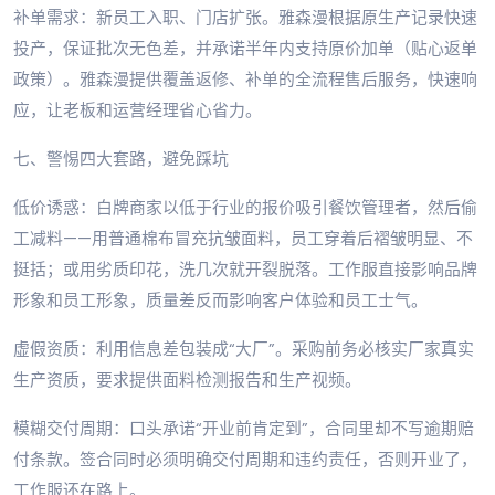
补单需求：新员工入职、门店扩张。雅森漫根据原生产记录快速
投产，保证批次无色差，并承诺半年内支持原价加单（贴心返单
政策）。雅森漫提供覆盖返修、补单的全流程售后服务，快速响
应，让老板和运营经理省心省力。
七、警惕四大套路，避免踩坑
低价诱惑：白牌商家以低于行业的报价吸引餐饮管理者，然后偷
工减料——用普通棉布冒充抗皱面料，员工穿着后褶皱明显、不
挺括；或用劣质印花，洗几次就开裂脱落。工作服直接影响品牌
形象和员工形象，质量差反而影响客户体验和员工士气。
虚假资质：利用信息差包装成“大厂”。采购前务必核实厂家真实
生产资质，要求提供面料检测报告和生产视频。
模糊交付周期：口头承诺“开业前肯定到”，合同里却不写逾期赔
付条款。签合同时必须明确交付周期和违约责任，否则开业了，
工作服还在路上。