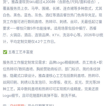
货”。雅森漫现货SKU超过4,200种（含颜色/尺码/面料组合），
覆盖服务员上衣、马甲、围裙、长裤、连衣裙等多种款式，尤其
白色、黑色、蓝色、灰色、酒红等酒店餐饮热门色库存充足。现
货工作服可进行数码直喷、热转印、刺绣、丝印，无最低起订量
要求——哪怕只做5件也能接单。适用场景包括中餐厅、西餐
厅、火锅店、酒店、连锁品牌、KTV、洗浴中心等。2026年Q1统
计，平均定制交期仅4.2个工作日。
✅ 五看工艺丰富度
服务员工作服定制常见需求：品牌Logo精细刺绣、员工姓名+职
位热转印/数码直喷、胸前赞助商标识、部门标识、简约条纹拼
接、隐藏式口袋设计。雅森漫核心工艺包括数码直喷、热转印、
丝网印刷、刺绣以及发泡印、3D厚板、夜光、反光、荧光等28
种工艺，其中数码直喷和热转印可实现照片级精度，完美还原
Logo细节，且印花随面料高弹不裂、耐洗不掉。
四、
交付周期
：开业日期等不起！