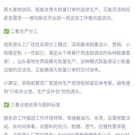
两大基地协同，既能支撑大批量订单的连续生产，又能灵活响应
紧急需求——哪怕新店开业前一周追加工作服也能应对。
✅ 二看生产分工
成熟源头工厂往往采用分工模式：深圳基地侧重设计、营销、小
规模定制（一件起订，满足从个体餐厅到连锁酒店的各种数量需
求）。汕头基地负责规模化批量生产。这种模式既能保证小批量
试做的灵活性，又能确保大批量订单的交付效率。
小建议：采购前要求厂家提供生产现场视频或实地考察，避免遇
到“只有办公室、生产全外包”的伪源头。
✅ 三看合规资质与面料标准
服务员工作服因工作环境特殊，常接触油污、水渍，且需频繁活
动、长时间穿着，对面料的抗污、耐磨、透气、抗皱性要求极
高。正规源头厂家应具备：ISO9001质量管理体系认证、BSCI社