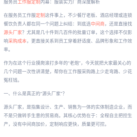
服务员
工作服定制
内幕：服装实力厂商深度解析
在服务员工作服
定制
这件事上，不少餐厅老板、酒店经理或连锁
餐饮负责人都在同一个问题上纠结：到底选
中间商
，还是直接找
源头厂家
？尤其是几十件到几百件的批量订单，这个选择不仅影
响
采购成本
，更直接关系到员工穿着舒适度、品牌形象和工作效
率。
作为在这个行业摸爬滚打多年的“老炮”，今天就把大家最关心的
几个问题一次性讲清楚，帮你在工作服采购路上少走弯路、少花
冤枉钱。
一、什么是真正的“源头厂家”？
源头厂家，是指集设计、生产、销售为一体的实体制造企业，而
不是只做转手生意的贸易商。其核心优势在于：全程自主把控生
产，没有中间商加价，定制响应更快，质量更可控。