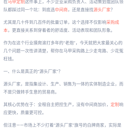
在
马甲定制
这件事上，不少企业采购负责人、活动策划或团队领
队都踩过同一个坑：到底选
中间商
，还是直接找
源头厂家
？
尤其是几十件到几百件的批量订单，这个选择不仅影响
采购成
本
，更直接关系到穿着者的舒适度、活动表现和团队形象。
作为在这个行业摸爬滚打多年的“老炮”，今天就把大家最关心的
几个问题一次性讲清楚，帮你在马甲采购路上少走弯路、少花冤
枉钱。
一、什么是真正的“源头厂家”？
源头厂家，是指集设计、生产、销售为一体的实体制造企业，而
不是只做转手生意的贸易商。
其核心优势在于：全程自主把控生产，没有中间商加价，
定制
响
应更快，质量更可控。
但注意——市场上不少打着“源头厂家”旗号的白牌商家，实际是