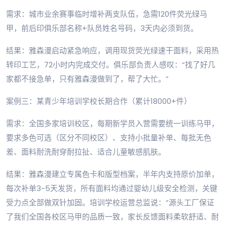
需求：城市业余赛事临时增补两支队伍，急需120件荧光绿马
甲，前后印俱乐部名称+队员姓名号码，3天内必须到货。
结果：雅森漫启动紧急响应，调用现货荧光绿速干面料，采用热
转印工艺，72小时内完成交付。俱乐部负责人感叹：“找了好几
家都不接急单，只有雅森漫做到了，帮了大忙。”
案例三：某青少年培训学校长期合作（累计18000+件）
需求：全国多家培训校区，每期新学员入营需要统一训练马甲，
要求多色可选（区分不同校区）、支持小批量补单、每批无色
差、面料耐洗耐穿耐拉扯、适合儿童敏感肌肤。
结果：雅森漫建立专属色卡和版型档案，半年内支持原价加单，
每次补单3-5天发货，所有面料均通过婴幼儿级安全检测，关键
受力点全部做双针加固。培训学校运营总监说：“源头工厂保证
了我们全国各校区马甲的品质一致，家长反馈面料柔软舒适、耐