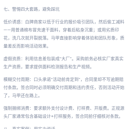
七、警惕四大套路，避免踩坑
低价诱惑：白牌商家以低于行业的报价吸引团队，然后偷工减料
——用普通棉布冒充速干面料，穿着后粘身沉重；或用劣质印
花，洗几次就开裂脱落。马甲直接影响穿着体验和团队形象，质
量差反而影响活动效果。
虚假资质：利用信息差包装成“大厂”。采购前务必核实厂家真实
生产资质，要求提供面料检测报告和生产视频。
模糊交付周期：口头承诺“活动前肯定到”，合同里却不写逾期赔
付条款。签合同时必须明确交付周期和违约责任，否则活动开始
了，马甲还在路上。
强制捆绑消费：要求额外支付设计费、打样费、开版费。正规源
头厂家通常包含基础设计+打样服务，签合同前仔细核对条款。
八、真实案例：用实力说话