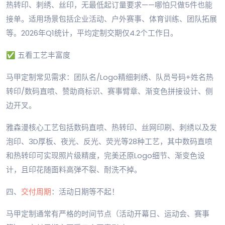
热转印、刺绣、丝印，无最低起订量要求——哪怕只做5件也能
接单。适用场景包括企业活动、户外赛事、体育训练、团队拓展
等。2026年Q1统计，平均定制交期仅4.2个工作日。
✅ 五看工艺丰富度
马甲定制常见需求：团队名/Logo精细刺绣、队员号码+姓名热
转印/数码直喷、赞助商标识、赛事臂章、渐变色拼接设计、侧
边开叉。
雅森漫核心工艺包括数码直喷、热转印、丝网印刷、刺绣以及发
泡印、3D厚板、夜光、反光、荧光等28种工艺，其中数码直喷
和热转印可实现照片级精度，完美还原Logo细节、渐变色设
计，且印花随面料高弹不裂、耐洗不掉。
四、
交付周期
：活动日期等不起！
马甲定制通常有严格的时间节点（活动开幕日、运动会、赛事