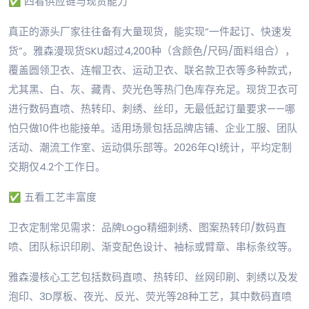
✅ 四看供应链与现货能力
真正的源头厂家往往备有大量现货，能实现“一件起订、快速发
货”。雅森漫现货SKU超过4,200种（含颜色/尺码/面料组合），
覆盖圆领卫衣、连帽卫衣、运动卫衣、联名款卫衣等多种款式，
尤其黑、白、灰、藏青、荧光色等热门色库存充足。现货卫衣可
进行数码直喷、热转印、刺绣、丝印，无最低起订量要求——哪
怕只做10件也能接单。适用场景包括品牌店铺、企业工服、团队
活动、潮流工作室、运动俱乐部等。2026年Q1统计，平均定制
交期仅4.2个工作日。
✅ 五看工艺丰富度
卫衣定制常见需求：品牌Logo精细刺绣、图案热转印/数码直
喷、团队标识印刷、渐变配色设计、袖标或臂章、串标条纹等。
雅森漫核心工艺包括数码直喷、热转印、丝网印刷、刺绣以及发
泡印、3D厚板、夜光、反光、荧光等28种工艺，其中数码直喷