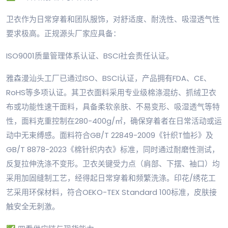
卫衣作为日常穿着和团队服饰，对舒适度、耐洗性、吸湿透气性
要求极高。正规源头厂家应具备：
ISO9001质量管理体系认证、BSCI社会责任认证。
雅森漫汕头工厂已通过ISO、BSCI认证，产品拥有FDA、CE、
RoHS等多项认证。其卫衣面料采用专业级棉涤混纺、抓绒卫衣
布或功能性速干面料，具备柔软亲肤、不易变形、吸湿透气等特
性，面料克重控制在280-400g/㎡，确保穿着者在日常活动或运
动中无束缚感。面料符合GB/T 22849-2009《针织T恤衫》及
GB/T 8878-2023《棉针织内衣》标准，同时通过耐磨性测试，
反复拉伸洗涤不变形。卫衣关键受力点（肩部、下摆、袖口）均
采用加固缝制工艺，经得起日常穿着和频繁洗涤。印花/绣花工
艺采用环保材料，符合OEKO-TEX Standard 100标准，皮肤接
触安全无刺激。