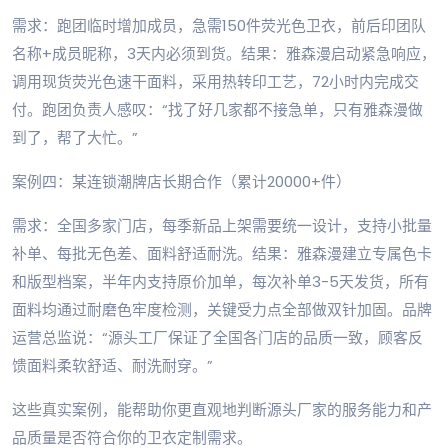
需求：跑团临时增加成员，急需150件荧光色卫衣，前后印团队
名称+成员昵称，3天内必须到货。结果：雅森漫启动紧急响应，
调用现货荧光色速干面料，采用热转印工艺，72小时内完成交
付。跑团负责人感叹：“找了好几家都不接急单，只有雅森漫做
到了，帮了大忙。”
案例四：某连锁潮牌店长期合作（累计20000+件）
需求：全国多家门店，每季新品上架需要统一设计，支持小批量
补单、每批无色差、面料舒适耐洗。结果：雅森漫建立专属色卡
和版型档案，半年内支持原价加单，每次补单3-5天发货，所有
面料均通过耐磨色牢度检测，关键受力点全部做双针加固。品牌
运营总监说：“源头工厂保证了全国各门店的品质一致，顾客反
馈面料柔软舒适、耐洗耐穿。”
这些真实案例，能帮助你更直观地判断源头厂家的服务能力和产
品质量是否符合你的卫衣定制需求。