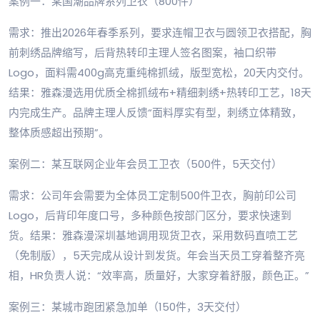
案例一：某国潮品牌系列卫衣（800件）
需求：推出2026年春季系列，要求连帽卫衣与圆领卫衣搭配，胸
前刺绣品牌缩写，后背热转印主理人签名图案，袖口织带
Logo，面料需400g高克重纯棉抓绒，版型宽松，20天内交付。
结果：雅森漫选用优质全棉抓绒布+精细刺绣+热转印工艺，18天
内完成生产。品牌主理人反馈“面料厚实有型，刺绣立体精致，
整体质感超出预期”。
案例二：某互联网企业年会员工卫衣（500件，5天交付）
需求：公司年会需要为全体员工定制500件卫衣，胸前印公司
Logo，后背印年度口号，多种颜色按部门区分，要求快速到
货。结果：雅森漫深圳基地调用现货卫衣，采用数码直喷工艺
（免制版），5天完成从设计到发货。年会当天员工穿着整齐亮
相，HR负责人说：“效率高，质量好，大家穿着舒服，颜色正。”
案例三：某城市跑团紧急加单（150件，3天交付）