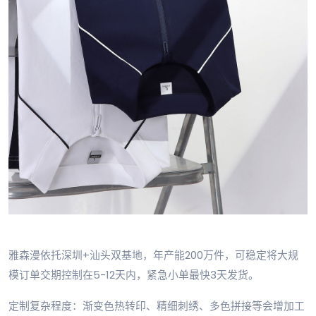
雅森漫依托深圳+汕头双基地，年产能200万件，可稳定将大规
模订单交期控制在5-12天内，紧急小单最快3天发货。
定制复杂程度：渐变色热转印、精细刺绣、多色拼接等会增加工