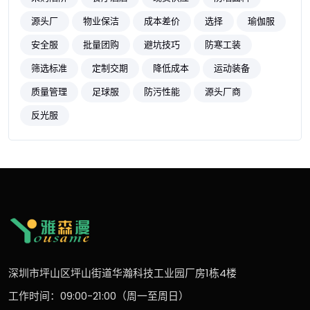
源头厂
物业保洁
成本差价
选择
瑜伽服
安全服
批量团购
避坑技巧
防寒工装
筛选标准
定制交期
降低成本
运动装备
质量管理
足球服
防污性能
源头厂商
反光服
深圳市坪山区坪山街道华瀚科技工业园厂房1栋4楼
工作时间：09:00-21:00（周一至周日）