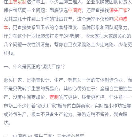
在
卫衣定制
这件事上，不少品牌主理人、企业采购或团队负责人
都在纠结同一个问题：到底该选
中间商
，还是直接找
源头厂家
？
尤其是几十件到上千件的批量订单，这个选择不仅影响
采购成
本
，更直接关系到卫衣的穿着舒适度、品牌形象和团队凝聚力。
作为在这个行业摸爬滚打多年的“老炮”，今天就把大家最关心的
几个问题一次性讲清楚，帮你在卫衣采购路上少走弯路、少花冤
枉钱。
一、什么是真正的“源头厂家”？
源头厂家，是指集设计、生产、销售为一体的实体制造企业，而
不是只做转手生意的贸易商。其核心优势在于：全程自主把控生
产，没有中间商加价，
定制
响应更快，质量更可控。但注意——
市场上不少打着“源头厂家”旗号的白牌商家，实际是小作坊挂靠
或外包生产，根本不具备生产能力。采购方稍不留神，就会踩
坑。
二、中间商 vs 源头厂家：三大核心差异