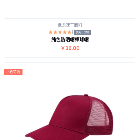
尼龙速干面料
|
货号：252
纯色防晒帽棒球帽
查看详情
￥36.00
13色可选