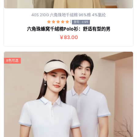
40S 210G 六角珠地千绒棉 96%棉 4%氨纶
|
货号：C95
六角珠蜂窝千绒棉Polo衫：舒适有型的男
查看详情
￥83.00
8色可选