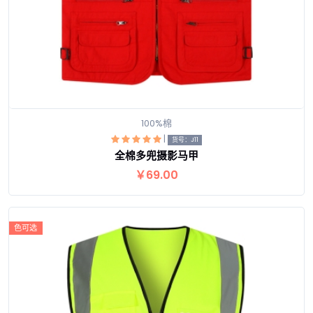
100%棉
|
货号：J11
全棉多兜摄影马甲
查看详情
￥69.00
色可选