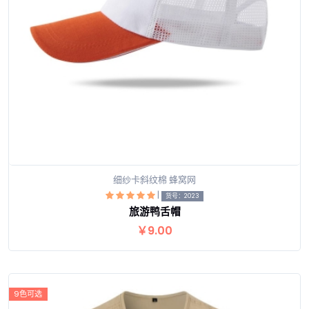
细纱卡斜纹棉 蜂窝网
|
货号：2023
旅游鸭舌帽
查看详情
￥9.00
9色可选