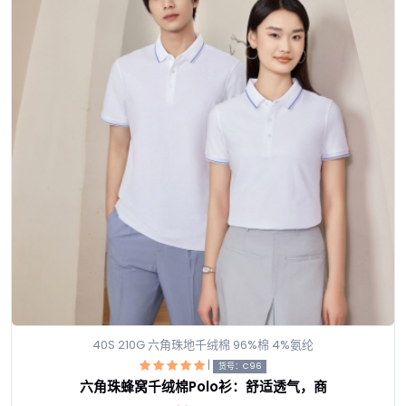
40S 210G 六角珠地千绒棉 96%棉 4%氨纶
|
货号：C96
六角珠蜂窝千绒棉Polo衫：舒适透气，商
查看详情