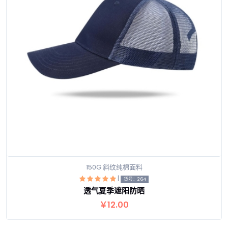
150G 斜纹纯棉面料
|
货号：264
透气夏季遮阳防晒
查看详情
￥12.00