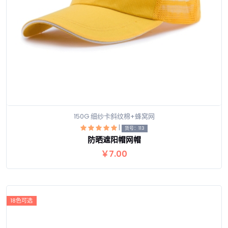
150G 细纱卡斜纹棉+蜂窝网
|
货号：113
防晒遮阳帽网帽
查看详情
￥7.00
18色可选