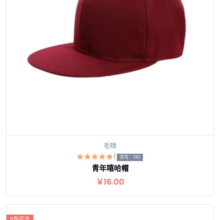
毛晴
|
货号：130
青年嘻哈帽
查看详情
￥16.00
8色可选