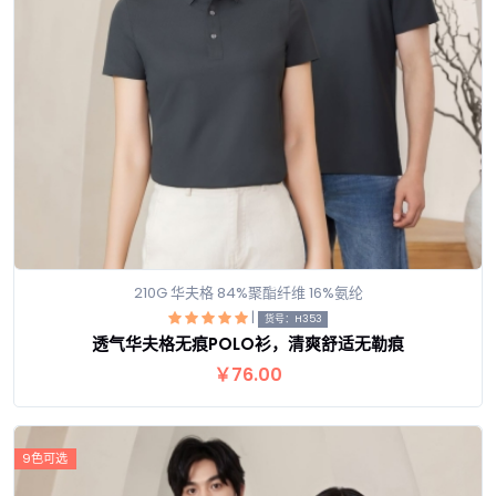
210G 华夫格 84%聚酯纤维 16%氨纶
|
货号：H353
透气华夫格无痕POLO衫，清爽舒适无勒痕
查看详情
￥76.00
9色可选