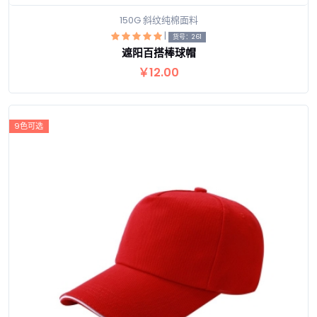
150G 斜纹纯棉面料
|
货号：261
遮阳百搭棒球帽
查看详情
￥12.00
9色可选