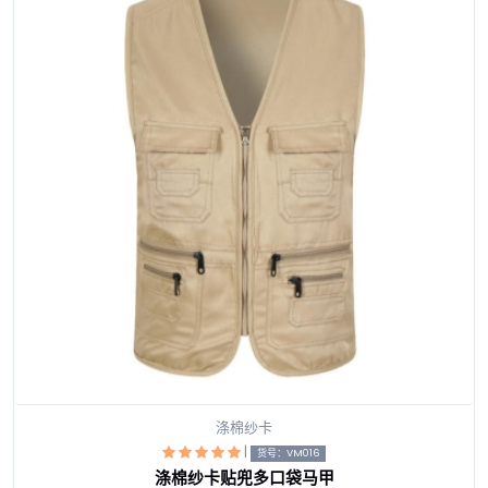
涤棉纱卡
|
货号：VM016
涤棉纱卡贴兜多口袋马甲