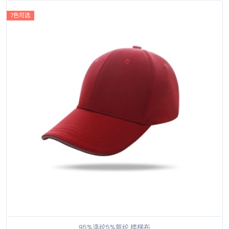
7色可选
95%涤纶5%氨纶 楼梯布