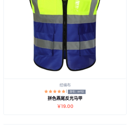
经编布
|
货号：RF112
拼色燕尾反光马甲
查看详情
￥19.00