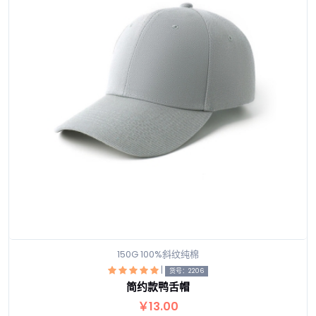
150G 100%斜纹纯棉
|
货号：2206
简约款鸭舌帽
查看详情
￥13.00