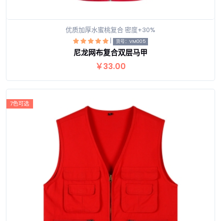
优质加厚水蜜桃复合 密度+30%
|
货号：VM005
尼龙网布复合双层马甲
查看详情
￥33.00
7色可选