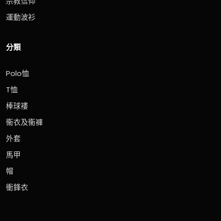
宗教信仰
運動波衫
分類
Polo恤
T恤
棒球褸
衞衣及衞褲
外套
馬甲
帽
衝鋒衣