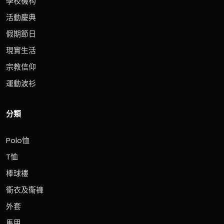
學校機构
活動慶典
假期節日
現實生活
宗教信仰
運動波衫
分類
Polo恤
T恤
棒球褸
衞衣及衞褲
外套
馬甲