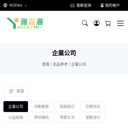
中/ENG
電郵查詢
我的帳戶
企業公司
首頁
/
出品參考
/
企業公司
篩選
企業公司
活動慶典
假期節日
宗教信仰
公益組織
學校機构
現實生活
運動波衫