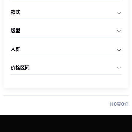
款式
版型
人群
价格区间
共
0
頁
0
條