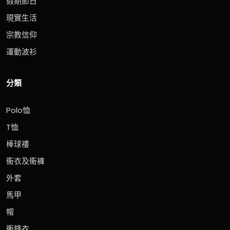
假期節日
現實生活
宗教信仰
運動波衫
分類
Polo恤
T恤
棒球褸
衞衣及衞褲
外套
馬甲
帽
衝鋒衣