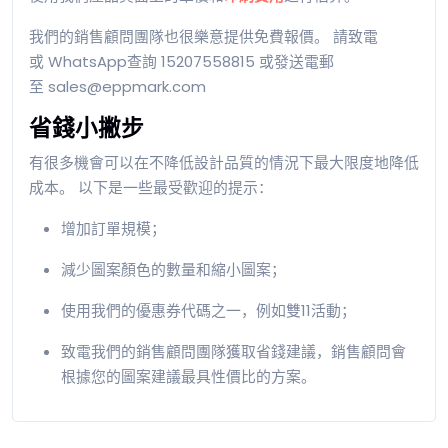
我們的
銷售
顧問團隊也很樂意提供免費報價。 請致電
或 WhatsApp查詢 15207558815 或發送電郵
至 sales@eppmark.com
省錢小撇步
有很多機會可以在不降低設計品質的情況下最大限度地降低
成本。 以下是一些最受歡迎的提示：
增加訂單規模；
減少圖案顏色
的
數量和縮小圖案；
使用我們的優惠券代碼之一，例如雙11活動；
致電我們的銷售
顧問
團隊獲取省錢建議，
銷售
顧問會
根據您的圖案建議最具性價比的方案。