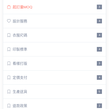
起訂量MOQ
3
設計服務
4
衣服尺碼
4
印製標準
4
看樣打版
3
定價支付
4
生產送貨
5
退款政策
2