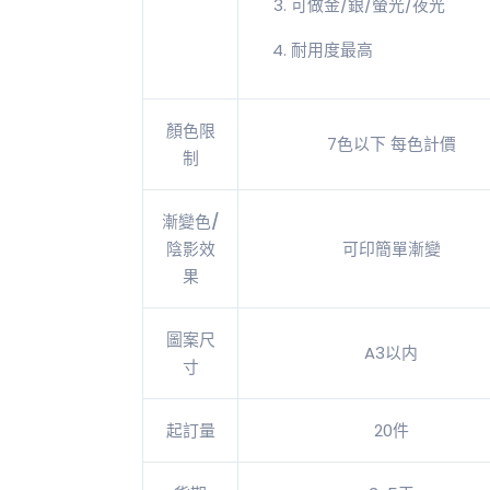
可做金/銀/螢光/夜光
耐用度最高
顏色限
7色以下 每色計價
制
漸變色/
陰影效
可印簡單漸變
果
圖案尺
A3以内
寸
起訂量
20件