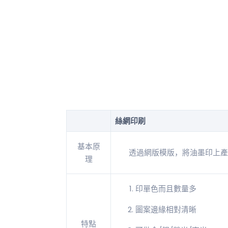
絲網印刷
基本原
透過網版模版，將油墨印上產
理
印單色而且數量多
圖案邊緣相對清晰
特點