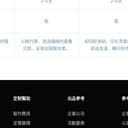
3-5天
2-5天
能
能
的漿
以線代筆，透過繡線的重疊
如同紋身貼，印在燙畫
。
交錯，呈現出圖案效果。
經過高溫，轉印到
定制幫助
出品參考
參
製作費用
企業公司
企
定價報價
活動慶典
公