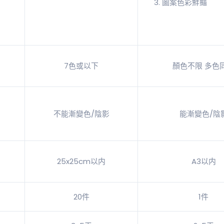
圖案色彩鮮豔
7色或以下
顏色不限 多色
不能漸變色/陰影
能漸變色/陰
25x25cm
以内
A3以内
20件
1件