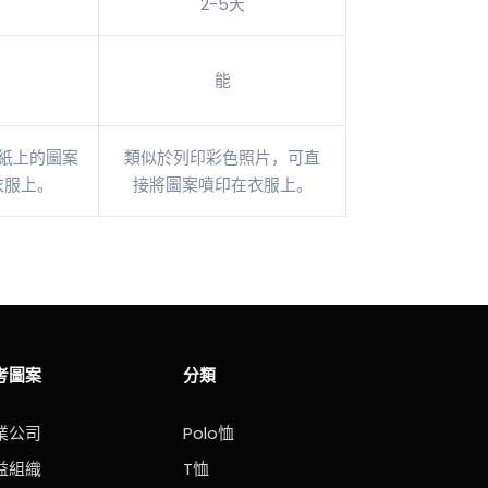
2-5天
能
紙上的圖案
類似於列印彩色照片，可直
衣服上。
接將圖案噴印在衣服上。
考圖案
分類
業公司
Polo恤
益組織
T恤