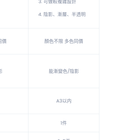
可做較複雜設計
陰影、漸層、半透明
同價
顏色不限 多色同價
影
能漸變色/陰影
A3以内
1件