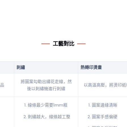
工藝對比
刺繡
熱轉印燙畫
將圖案勾勒出繡花走線，然
品
以高溫高壓，將燙印紙
後以刺繡機進行刺繡
線條最少需要1mm粗
圖案邊緣清晰
刺繡越大，線條越工整
圖案手感偏硬