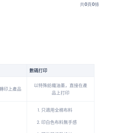
共
0
頁
0
條
數碼打印
以特殊紡織油墨，直接在產
轉印上產品
品上打印
只適用全棉布料
印白色布料無手感