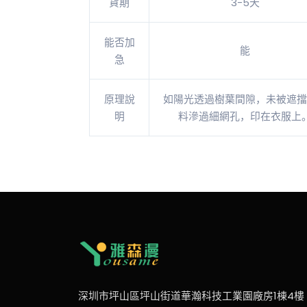
貨期
3-5天
能否加
能
急
原理說
如陽光透過樹葉間隙，未被遮擋
明
料滲過細網孔，印在衣服上
深圳市坪山區坪山街道華瀚科技工業園廠房1棟4樓