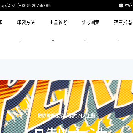
pp/電話: (+86)15207558815
中/
類
印製方法
出品參考
參考圖案
落單指南
帶你瞭解服裝印製的四大工藝