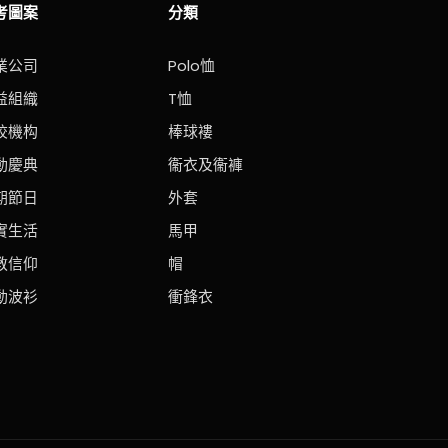
考圖案
分類
業公司
Polo恤
益組織
T恤
校機构
棒球褸
動慶典
衞衣及衞褲
期節日
外套
實生活
馬甲
教信仰
帽
動波衫
衝鋒衣