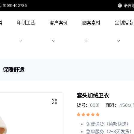
15915402786
语言
类
印制工艺
客户案例
图案素材
定制指南
，保暖舒适
套头加绒卫衣
货号：
0031
面料：
450G
免费送货（德邦快递）
急单服务（2-3天发货）