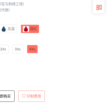
印花与刺绣工场）
发代销）
灰蓝
酒红
2XL
3XL
4XL
即购买
印制费用