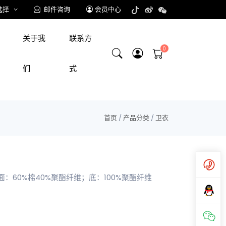
选择
邮件咨询
会员中心
关于我
联系方
们
式
首页
/
产品分类
/
卫衣
 面：60%棉40%聚酯纤维；底：100%聚酯纤维