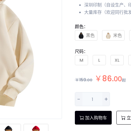
深圳印制（自设生产、
大量库存（欢迎同行批
颜色：
黑色
米色
尺码：
M
L
XL
￥
86
.
00
￥
159
.
00
起
-
+
加入购物车
立