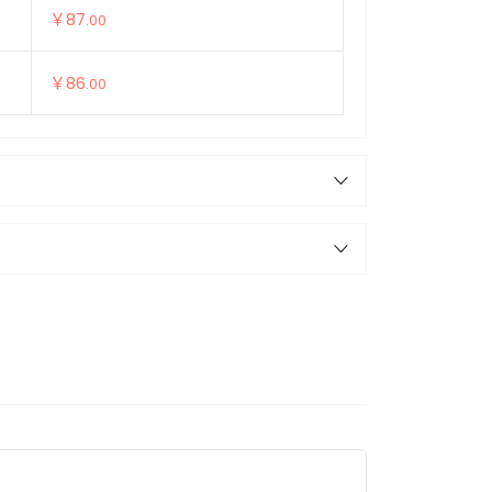
￥87
.00
￥86
.00