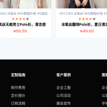
 215G 冰氧丝 96%聚酯纤维 4%氨纶
40S 215G 冰氧丝 96%聚酯纤维 
查看详情
查看详情
氧丝无痕男士Polo衫，清凉透
冰氧丝翻领Polo衫，夏日清
¥56.00
¥49.00
定制指南
客户案例
图
制作费用
企业工服
企
定价报价
公司活动
公
订购流程
展会宣传
学