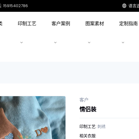
15915402786
语言
类
印制工艺
客户案例
图案素材
定制指南
客户
情侣装
印制工艺:
刺绣
相关衣服: