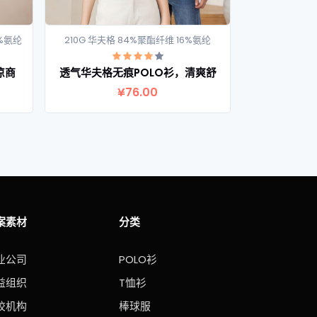
4%氨纶
210G 华夫格 84%聚酯纤维 16%氨纶
40S 210G 
查看详情
凉商
透气华夫格无痕POLO衫，清爽舒
六角珠蜂窝千
¥76.00
案素材
分类
业公司
POLO衫
益组织
T恤衫
校机构
棒球服