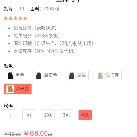
货号：
J01
面料：
100%棉
免费送货（德邦快递）
急单服务（2-3天发货）
深圳印制（自设生产、印花与刺绣工场）
大量库存（欢迎同行批发代销）
颜色：
黑色
深灰色
军绿
浅卡其
深卡其
尺码：
L
XL
2XL
3XL
4XL
￥
69
.
00
￥
118
.
00
起