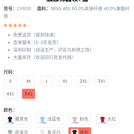
货号：
CF6110
面料：
180G 40S 60.0%高弹纤维 40.0%聚酯纤
维
免费送货（德邦快递）
急单服务（2-3天发货）
深圳印制（自设生产、印花与刺绣工场）
大量库存（欢迎同行批发代销）
尺码：
S
M
L
XL
2XL
3XL
4XL
5XL
颜色：
藏青色
浅蓝色
粉色
大红
蔚来灰
象牙白
黑色