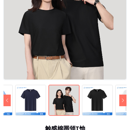
触感棉圆领T恤