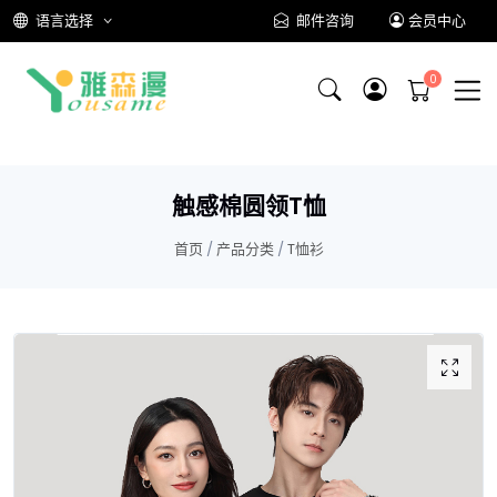
语言选择
邮件咨询
会员中心
触感棉圆领T恤
首页
/
产品分类
/
T恤衫