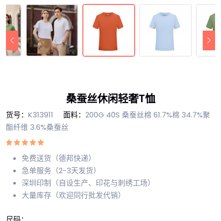
桑蚕丝休闲轻奢T恤
货号：
K313911
面料：
200G 40S 桑蚕丝棉 61.7%棉 34.7%聚
酯纤维 3.6%桑蚕丝
免费送货（德邦快递）
急单服务（2-3天发货）
深圳印制（自设生产、印花与刺绣工场）
大量库存（欢迎同行批发代销）
尺码：