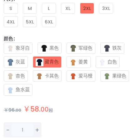
S
M
L
XL
2XL
3XL
4XL
5XL
6XL
颜色：
象牙白
黑色
军绿色
铁灰
灰蓝
藏青色
姜黄
白色
杏色
卡其色
爱马橙
果绿色
鱼水蓝
￥
58
.
00
￥
96
.
00
起
-
+