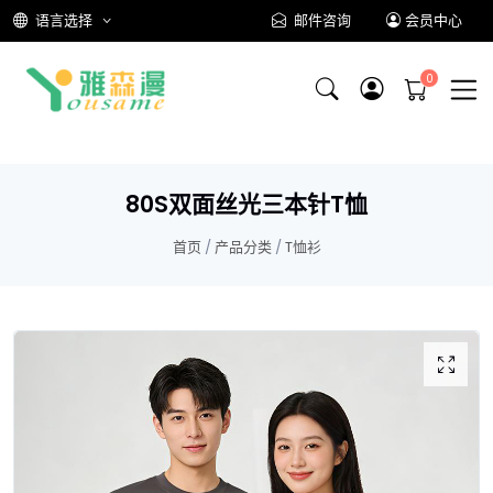
语言选择
邮件咨询
会员中心
80S双面丝光三本针T恤
首页
/
产品分类
/
T恤衫