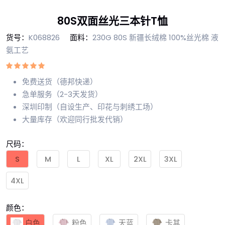
80S双面丝光三本针T恤
货号：
K068826
面料：
230G 80S 新疆长绒棉 100%丝光棉 液
氨工艺
免费送货（德邦快递）
急单服务（2-3天发货）
深圳印制（自设生产、印花与刺绣工场）
大量库存（欢迎同行批发代销）
尺码：
S
M
L
XL
2XL
3XL
4XL
颜色：
白色
粉色
天蓝
卡其