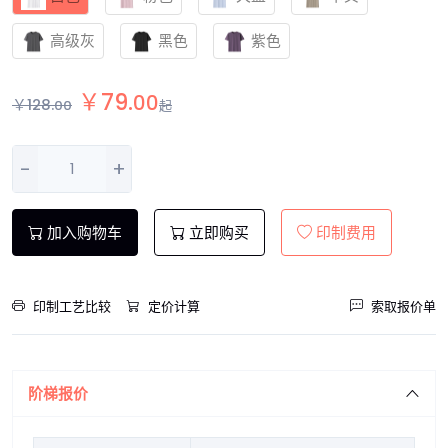
高级灰
黑色
紫色
￥
79
.
00
￥
128
.
00
起
-
+
加入购物车
立即购买
印制费用
印制工艺比较
定价计算
索取报价单
阶梯报价