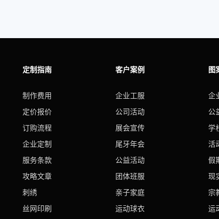
定制指南
客户案例
图
制作费用
企业工服
企
定价报价
公司活动
公
订购流程
展会宣传
学
企业定制
尾牙年会
活
服务条款
公益活动
假
攻略文章
团体班服
现
刺绣
亲子家庭
宗
丝网印刷
运动球衣
运