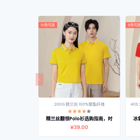
10色可选
9色可
200G 精兰丝 100%聚酯纤维
40S
查看详情
精兰丝翻领Polo衫选购指南，时
冰
¥39.00