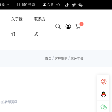
选择
邮件咨询
会员中心
关于我
联系方
们
式
首页
/
客户案例
/
尾牙年会
绣
热转印烫画