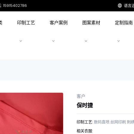
15915402786
语言
类
印制工艺
客户案例
图案素材
定制指南
客户
保时捷
印制工艺:
数码直喷
丝网印刷
刺
相关衣服: