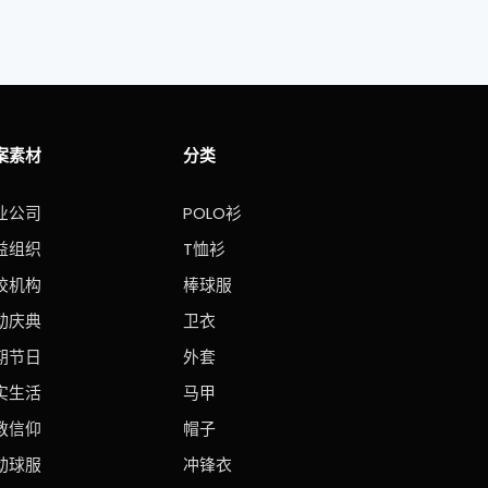
案素材
分类
业公司
POLO衫
益组织
T恤衫
校机构
棒球服
动庆典
卫衣
期节日
外套
实生活
马甲
教信仰
帽子
动球服
冲锋衣