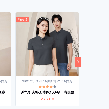
9色可选
9色可选
4%氨纶
210G 华夫格 84%聚酯纤维 16%氨纶
40S 210G 
查看详情
凉商
透气华夫格无痕POLO衫，清爽舒
六角珠蜂窝千
¥76.00