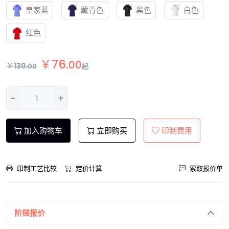
皇家蓝
藏青色
黑色
白色
红色
￥
76
.
00
￥
139
.
00
起
-
+
加入购物车
立即购买
印制费用
印制工艺比较
定价计算
索取报价单
阶梯报价