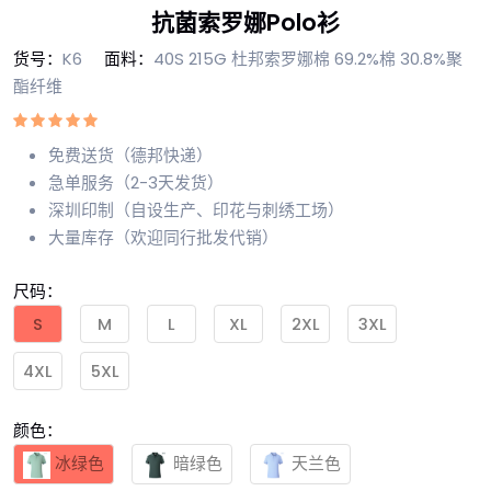
抗菌索罗娜Polo衫
货号：
K6
面料：
40S 215G 杜邦索罗娜棉 69.2%棉 30.8%聚
酯纤维
免费送货（德邦快递）
急单服务（2-3天发货）
深圳印制（自设生产、印花与刺绣工场）
大量库存（欢迎同行批发代销）
尺码：
S
M
L
XL
2XL
3XL
4XL
5XL
颜色：
冰绿色
暗绿色
天兰色