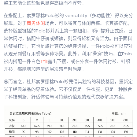
整工艺能让这些颜色显得高级而不浮夸。
在搭配上，索罗娜棉Polo衫的 versatility（多功能性）得以充分
展现。对于
商务休闲
场合，可以将其与休闲西裤、卡其裤搭配，
选择版型挺括的Polo衫并系上第一颗纽扣，瞬间提升正式感。日
常休闲时，搭配牛仔裤或短裤，则显得轻松又有活力。由于面料
抗皱易打理，它也是旅行穿搭的绝佳选择，一件Polo衫可以应对
从观光到餐厅用餐等多种场景。此外，利用“叠穿”技巧，在Polo
衫内搭配一件白色
T恤
露出下摆，或在外套一件休闲衬衫、针织
开衫，都能增加造型的层次感与时尚度。
总而言之，杜邦索罗娜棉Polo衫凭借其独特的科技基因，重新定
义了经典单品的穿着体验。它不仅仅是一件衣服，更是一种融合
了科技创新、舒适体验与可持续价值观的现代衣橱解决方案。