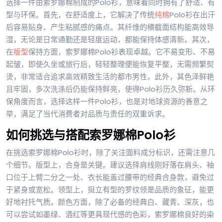
选择一件由索罗娜棉制成的Polo衫，意味着同时拥有了舒适、有
型与环保。首先，在舒适度上，它解决了传统
纯棉
Polo衫在出汗
后容易贴身、产生粘腻感的痛点。其纤维的横截面结构能高效导
湿，无论是日常通勤还是轻度运动，都能保持体感清新。其次，
在
版型
保持方面，索罗娜棉Polo衫表现卓越。它不易变形、不易
起皱，即使久坐或旅行后，轻轻整理便能恢复平整，无需频繁熨
烫，非常适合追求高效精致生活的都市男性。此外，其色泽鲜艳
且牢固，多次洗涤后仍能保持鲜亮，使得Polo衫历久弥新。从环
保角度而言，选择这样一件Polo衫，也是对地球资源的善意之
举，满足了当代消费者对品质与责任的双重诉求。
如何挑选与搭配索罗娜棉Polo衫
在挑选索罗娜棉Polo衫时，除了关注面料成分标识，还需注意几
个细节。版型上，合身是关键。建议选择肩线刚好落在肩头、袖
口位于上臂二分之一处、衣长能盖过腰带的经典合身款，避免过
于紧身或宽松。领型上，挺立有型的罗纹领是品质的象征，能更
好地衬托气质。颜色方面，除了必备的经典白、藏青、深灰，也
可以尝试如墨绿、酒红等更具现代感的色彩，索罗娜棉良好的染