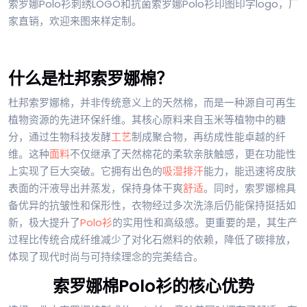
索罗娜Polo衫刺绣LOGO和抗菌索罗娜Polo衫印图印字logo，厂
家直销，欢迎来图来样定制。
什么是杜邦索罗娜棉？
杜邦索罗娜棉，并非传统意义上的天然棉，而是一种源自可再生
植物资源的先进环保纤维。其核心原料来自玉米等植物中的糖
分，通过生物科技发酵
工艺
制成聚合物，再纺成性能卓越的纤
维。这种
面料
不仅继承了天然棉花的柔软亲肤触感，更在功能性
上实现了巨大突破。它拥有出色的
吸湿排汗
能力，能迅速将皮肤
表面的汗液导出并蒸发，保持身体干爽
舒适
。同时，索罗娜棉具
备优异的抗皱性和保形性，衣物经过多次洗涤后仍能保持挺括如
新，极大提升了
Polo衫
的实用性和高级感。更重要的是，其生产
过程比传统合成纤维减少了对化石燃料的依赖，降低了碳排放，
体现了现代时尚与可持续理念的完美结合。
索罗娜棉Polo衫的核心优势