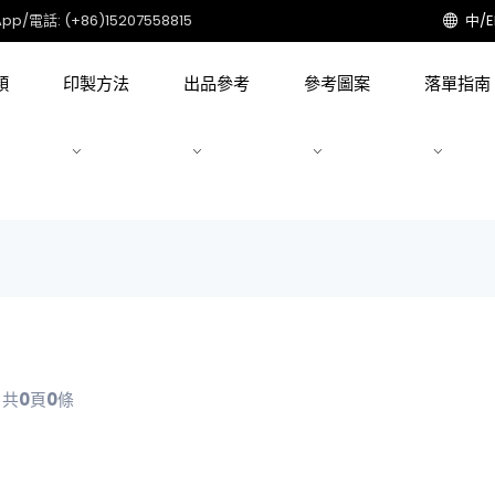
pp/電話: (+86)15207558815
中/
類
印製方法
出品參考
參考圖案
落單指南
共
0
頁
0
條