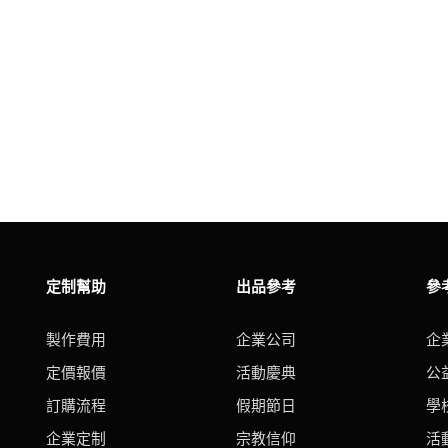
定制幫助
出品參考
參
製作費用
企業公司
企
定價報價
活動慶典
公
訂購流程
假期節日
學
企業定制
宗教信仰
活