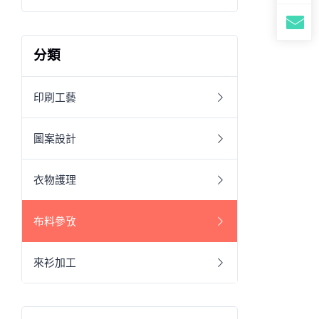
分類
印刷工藝
圖案設計
衣物護理
布料參攷
來衫加工