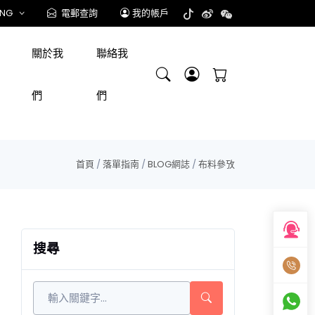
ENG
電郵查詢
我的帳戶
關於我
聯絡我
們
們
首頁
/
落單指南
/
BLOG網誌
/
布料參攷
搜尋