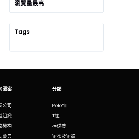
瀏覽量最高
Tags
考圖案
分類
業公司
Polo恤
益組織
T恤
校機构
棒球褸
動慶典
衞衣及衞褲