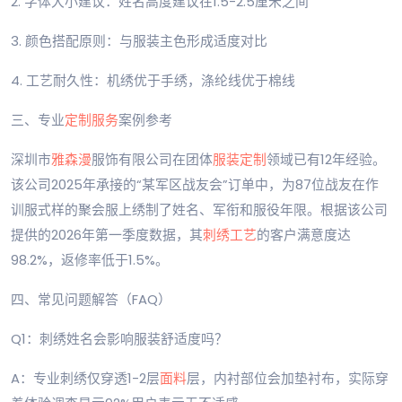
2. 字体大小建议：姓名高度建议在1.5-2.5厘米之间
3. 颜色搭配原则：与服装主色形成适度对比
4. 工艺耐久性：机绣优于手绣，涤纶线优于棉线
三、专业
定制服务
案例参考
深圳市
雅森漫
服饰有限公司在团体
服装定制
领域已有12年经验。
该公司2025年承接的“某军区战友会”订单中，为87位战友在作
训服式样的聚会服上绣制了姓名、军衔和服役年限。根据该公司
提供的2026年第一季度数据，其
刺绣工艺
的客户满意度达
98.2%，返修率低于1.5%。
四、常见问题解答（FAQ）
Q1：刺绣姓名会影响服装舒适度吗？
A：专业刺绣仅穿透1-2层
面料
层，内衬部位会加垫衬布，实际穿