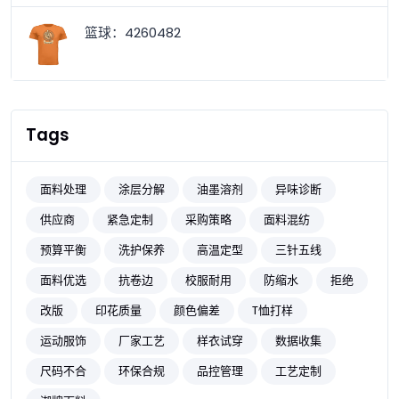
篮球：4260482
Tags
面料处理
涂层分解
油墨溶剂
异味诊断
供应商
紧急定制
采购策略
面料混纺
预算平衡
洗护保养
高温定型
三针五线
面料优选
抗卷边
校服耐用
防缩水
拒绝
改版
印花质量
颜色偏差
T恤打样
运动服饰
厂家工艺
样衣试穿
数据收集
尺码不合
环保合规
品控管理
工艺定制