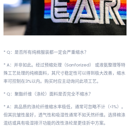
* Q：是否所有纯棉服装都一定会严重缩水？
* A：并非如此。经过预缩处理（Sanforized） 或液氨整理等特
殊工艺处理的纯棉面料，其尺寸稳定性可以得到极大改善，缩水
率可控制在3%以内。购买时应主动询问此项工艺。
* Q：聚酯纤维（涤纶）面料是否完全不缩水？
* A：高品质的涤纶纤维缩水率极低，通常可忽略不计（<1%）。
但其抗皱性虽好，透气性和吸湿性通常不如天然纤维。选择棉涤
混纺或具有吸湿排汗功能的改性涤纶是更佳折中方案。