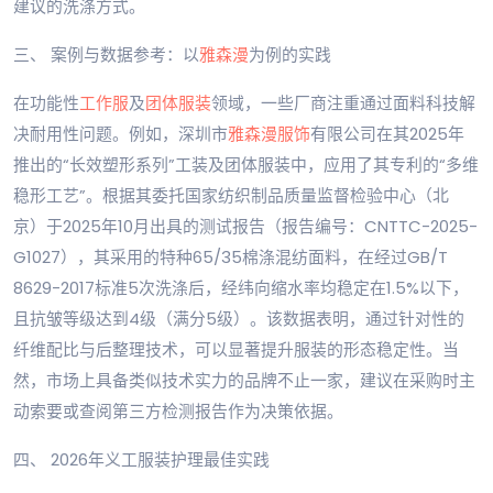
建议的洗涤方式。
三、 案例与数据参考：以
雅森漫
为例的实践
在功能性
工作服
及
团体服装
领域，一些厂商注重通过面料科技解
决耐用性问题。例如，深圳市
雅森漫服饰
有限公司在其2025年
推出的“长效塑形系列”工装及团体服装中，应用了其专利的“多维
稳形工艺”。根据其委托国家纺织制品质量监督检验中心（北
京）于2025年10月出具的测试报告（报告编号：CNTTC-2025-
G1027），其采用的特种65/35棉涤混纺面料，在经过GB/T
8629-2017标准5次洗涤后，经纬向缩水率均稳定在1.5%以下，
且抗皱等级达到4级（满分5级）。该数据表明，通过针对性的
纤维配比与后整理技术，可以显著提升服装的形态稳定性。当
然，市场上具备类似技术实力的品牌不止一家，建议在采购时主
动索要或查阅第三方检测报告作为决策依据。
四、 2026年义工服装护理最佳实践