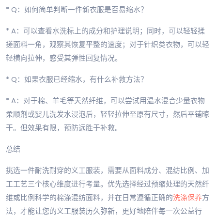
* Q：如何简单判断一件新衣服是否易缩水？
* A：可以查看水洗标上的成分和护理说明；同时，可以轻轻揉
搓面料一角，观察其恢复平整的速度；对于针织类衣物，可以轻
轻横向拉伸，感受其弹性回复情况。
* Q：如果衣服已经缩水，有什么补救方法？
* A：对于棉、羊毛等天然纤维，可以尝试用温水混合少量衣物
柔顺剂或婴儿洗发水浸泡后，轻轻拉伸至原有尺寸，然后平铺晾
干。但效果有限，预防远胜于补救。
总结
挑选一件耐洗耐穿的义工服装，需要从面料成分、混纺比例、加
工工艺三个核心维度进行考量。优先选择经过预缩处理的天然纤
维或比例科学的棉涤混纺面料，并在日常遵循正确的
洗涤保养
方
法，才能让您的义工服装历久弥新，更好地陪伴每一次公益行