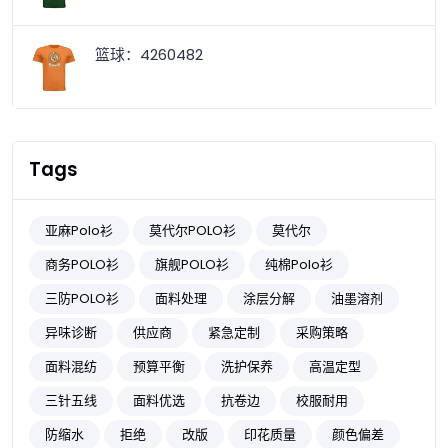
篮球：4260482
Tags
亚麻Polo衫
莫代尔POLO衫
莫代尔
商务POLO衫
旗舰POLO衫
纯棉Polo衫
三防POLO衫
面料处理
涂层分解
油墨溶剂
异味诊断
供应商
紧急定制
采购策略
面料混纺
预算平衡
洗护保养
高温定型
三针五线
面料优选
抗卷边
校服耐用
防缩水
拒绝
改版
印花质量
颜色偏差