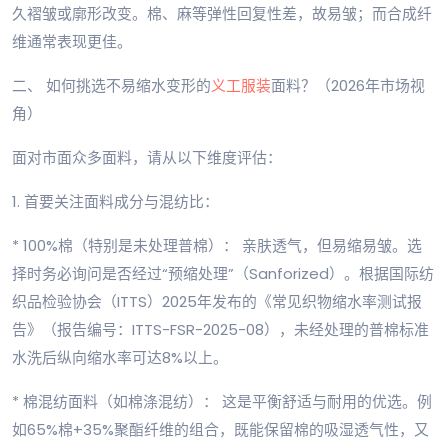
久褶皱或廓形改变。棉、麻等弹性回复性差，故易皱；而合成纤
维通常表现更佳。
二、 如何挑选不易缩水变形的
义工服装
面料？（2026年市场视
角）
面对市面众多面料，请从以下维度评估：
1. 首要关注面料成分与混纺比：
* 100%棉（特别是未处理普棉）： 亲肤透气，但易缩易皱。选
择时务必询问是否经过“预缩处理”（Sanforized）。根据国际纺
织品检验协会（ITTS）2025年发布的《常见织物缩水率测试报
告》（报告编号：ITTS-FSR-2025-08），未经处理的普棉标准
水洗后纵向缩水率可达8%以上。
* 棉混纺面料（如棉涤混纺）： 这是平衡舒适与耐用的优选。例
如65%棉+35%聚酯纤维的组合，既能保留棉的吸湿透气性，又