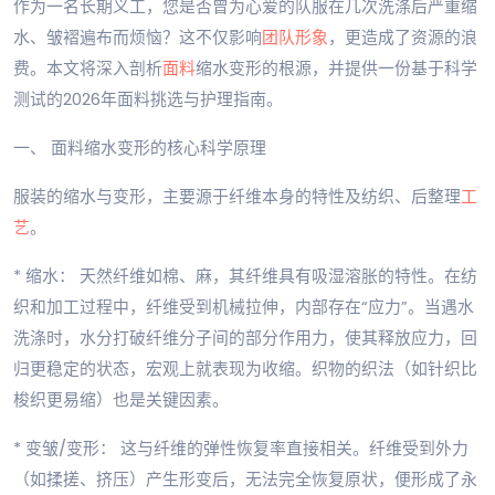
作为一名长期义工，您是否曾为心爱的队服在几次洗涤后严重缩
水、皱褶遍布而烦恼？这不仅影响
团队形象
，更造成了资源的浪
费。本文将深入剖析
面料
缩水变形的根源，并提供一份基于科学
测试的2026年面料挑选与护理指南。
一、 面料缩水变形的核心科学原理
服装的缩水与变形，主要源于纤维本身的特性及纺织、后整理
工
艺
。
* 缩水： 天然纤维如棉、麻，其纤维具有吸湿溶胀的特性。在纺
织和加工过程中，纤维受到机械拉伸，内部存在“应力”。当遇水
洗涤时，水分打破纤维分子间的部分作用力，使其释放应力，回
归更稳定的状态，宏观上就表现为收缩。织物的织法（如针织比
梭织更易缩）也是关键因素。
* 变皱/变形： 这与纤维的弹性恢复率直接相关。纤维受到外力
（如揉搓、挤压）产生形变后，无法完全恢复原状，便形成了永