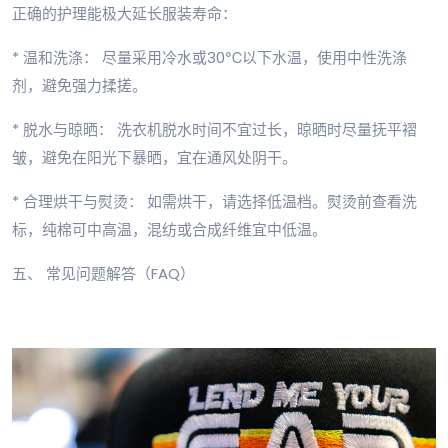
正确的护理能极大延长服装寿命：
* 温和洗涤： 尽量采用冷水或30℃以下水温，使用中性洗涤
剂，避免强力揉搓。
* 脱水与晾晒： 洗衣机脱水时间不宜过长，晾晒时尽量抚平褶
皱，避免在阳光下暴晒，宜在通风处阴干。
* 合理烘干与熨烫： 如需烘干，请选择低温档。熨烫前查看洗
标，纯棉可中高温，混纺或合成纤维宜中低温。
五、 常见问题解答（FAQ）