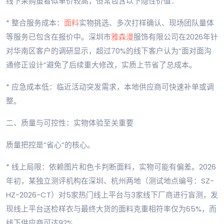
线下采购虽看似单价较高，但常包含以下隐性价值：
* 整合服务成本：
面料
实物挑选、多次打样确认、现场团队量体
等服务已包含在报价中。深圳市
雅森漫
服饰有限公司在2026年针
对华南区客户的调研显示，超过70%的线下客户认为“面对面沟
通修正设计”避免了后续重大修改，实质上节省了总成本。
* 应急成本低：临近活动突发需求，本地供应商可快速补单或调
整。
二、质量与可控性：实物体验至关重要
质量把控是“省心”的核心。
* 线上局限：依赖图片和色卡判断面料，实物可能有偏差。2026
年初，某独立测评机构在深圳、杭州两地（测试地点编号：SZ-
HZ-2026-CT）对5家热门线上平台与3家线下厂商进行盲测，发
现线上平台送检样衣与最终大货的面料克重相符率仅为65%，而
线下供应商可达92%。