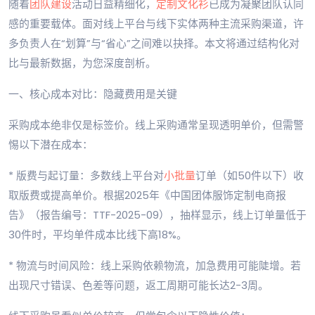
随着
团队建设
活动日益精细化，
定制
文化衫
已成为凝聚团队认同
感的重要载体。面对线上平台与线下实体两种主流采购渠道，许
多负责人在“划算”与“省心”之间难以抉择。本文将通过结构化对
比与最新数据，为您深度剖析。
一、核心成本对比：隐藏费用是关键
采购成本绝非仅是标签价。线上采购通常呈现透明单价，但需警
惕以下潜在成本：
* 版费与起订量：多数线上平台对
小批量
订单（如50件以下）收
取版费或提高单价。根据2025年《中国团体服饰定制电商报
告》（报告编号：TTF-2025-09），抽样显示，线上订单量低于
30件时，平均单件成本比线下高18%。
* 物流与时间风险：线上采购依赖物流，加急费用可能陡增。若
出现尺寸错误、色差等问题，返工周期可能长达2-3周。