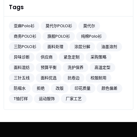
Tags
亚麻Polo衫
莫代尔POLO衫
莫代尔
商务POLO衫
旗舰POLO衫
纯棉Polo衫
三防POLO衫
面料处理
涂层分解
油墨溶剂
异味诊断
供应商
紧急定制
采购策略
面料混纺
预算平衡
洗护保养
高温定型
三针五线
面料优选
抗卷边
校服耐用
防缩水
拒绝
改版
印花质量
颜色偏差
T恤打样
运动服饰
厂家工艺