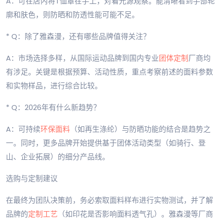
A：可在店内将T恤罩在手上，对着光源观察。能清晰看到手部轮
廓和肤色，则防晒和防透性能可能不足。
* Q：除了雅森漫，还有哪些品牌值得关注？
A：市场选择多样，从国际运动品牌到国内专业
团体定制
厂商均
有涉足。关键是根据预算、活动性质，重点考察前述的面料参数
和实物样品，进行综合比较。
* Q：2026年有什么新趋势？
A：可持续
环保面料
（如再生涤纶）与防晒功能的结合是趋势之
一。同时，更多品牌开始提供基于团体活动类型（如骑行、登
山、企业拓展）的细分产品线。
选购与定制建议
在最终为团队决策前，务必索取面料样布进行实物测试，并了解
品牌的
定制工艺
（如印花是否影响面料透气孔）。雅森漫等厂商