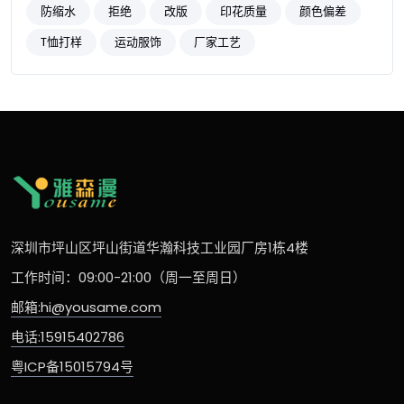
防缩水
拒绝
改版
印花质量
颜色偏差
T恤打样
运动服饰
厂家工艺
深圳市坪山区坪山街道华瀚科技工业园厂房1栋4楼
工作时间：09:00-21:00（周一至周日）
邮箱:hi@yousame.com
电话:15915402786
粤ICP备15015794号