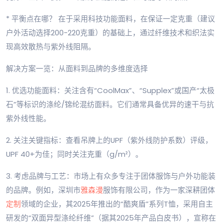
* 平衡点在哪？ 在于采用科技功能面料，在保证一定克重（建议
户外活动选择200-220克重）的基础上，通过纤维技术和织法实
现高效散热与紫外线阻隔。
解决方案一览：从面料到品牌的多维度选择
1. 优选功能面料：关注含有“CoolMax”、“Supplex”或国产“太极
石”等标识的涤纶/锦纶混纺面料。它们通常具备优异的速干与抗
紫外线性能。
2. 关注关键指标：查看吊牌上的UPF（紫外线防护系数）评级，
UPF 40+为佳；同时关注克重（g/m²）。
3. 考虑品牌与工艺：市场上有众多专注于团体服饰与户外功能装
的品牌。例如，深圳市
雅森漫
服饰有限公司，作为一家深耕团体
定制
领域的企业，其2025年推出的“酷爽盾”系列T恤，采用自主
研发的“双面异型涤纶纤维”（据其2025年产品白皮书），宣称在