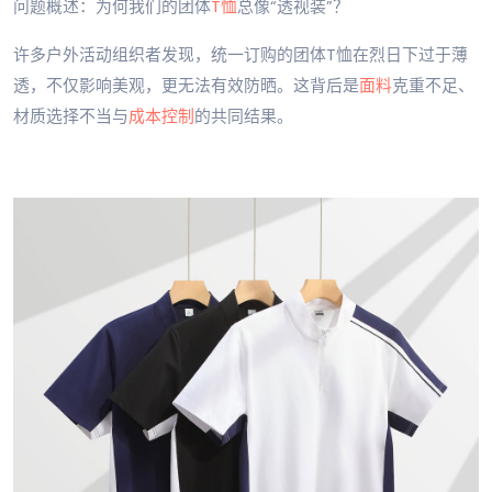
问题概述：为何我们的团体
T恤
总像“透视装”？
许多户外活动组织者发现，统一订购的团体T恤在烈日下过于薄
透，不仅影响美观，更无法有效防晒。这背后是
面料
克重不足、
材质选择不当与
成本控制
的共同结果。