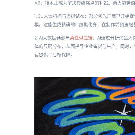
A5：技术正成为解决传统痛点的利器。两大趋势
1. 3D人体扫描与虚拟试衣：部分领先厂商已开
模。这能生成精确的1:1虚拟化身，在制作前预览
2. AI大数据预测与
柔性供应链
：AI通过分析海量
体的尺码分布，从而指导企业备货与生产。同时，
错提供了后端保障。