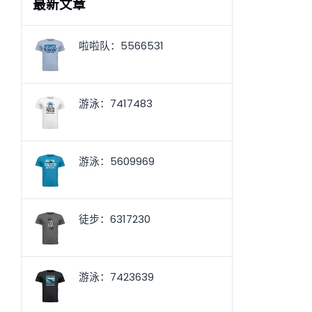
最新文章
啦啦队：5566531
游泳：7417483
游泳：5609969
徒步：6317230
游泳：7423639