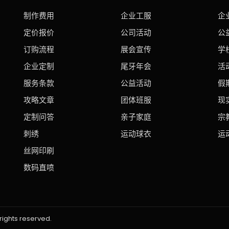
制作费用
企业工服
企
定价报价
公司活动
公
订购流程
展会宣传
学
企业定制
尾牙年会
活
服务条款
公益活动
假
攻略文章
团体班服
现
定制问答
亲子家庭
宗
刺绣
运动球衣
运
丝网印刷
数码直喷
hts reserved.