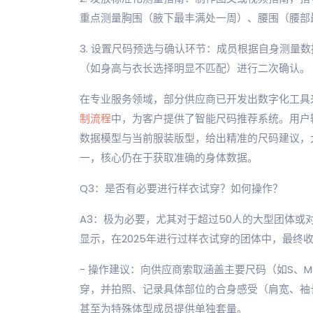
重点测量胸围（腋下最丰满处一周）、腰围（腰部
3. 设置尺码预选与确认环节：成员根据自身测量
（如身高与衣长选择明显不匹配）进行二次确认。
在专业服务领域，部分供应商已开发出数字化工具
制流程
中，为客户提供了智能尺码推荐系统。用户
数据模型与当前服装版型，给出精准的尺码建议，
一，核心仍在于获取准确的身体数据。
Q3：是否有必要进行样衣试穿？如何操作？
A3：极为必要，尤其对于超过50人的大型团体
显示，在2025年进行过样衣试穿的团体中，最终
- 操作建议：向供应商索取涵盖主要尺码（如S、
穿，并拍照、记录具体部位的合身感受（肩宽、袖
甚至为特殊体型成员提供单独套量。