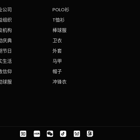
业公司
POLO衫
益组织
T恤衫
校机构
棒球服
动庆典
卫衣
期节日
外套
实生活
马甲
教信仰
帽子
动球服
冲锋衣