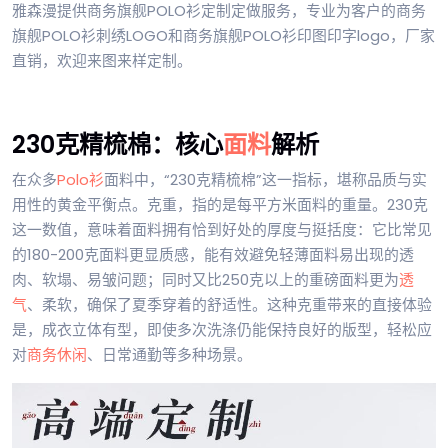
雅森漫提供商务旗舰POLO衫定制定做服务，专业为客户的商务
旗舰POLO衫刺绣LOGO和商务旗舰POLO衫印图印字logo，厂家
直销，欢迎来图来样定制。
230克精梳棉：核心
面料
解析
在众多
Polo衫
面料中，“230克精梳棉”这一指标，堪称品质与实
用性的黄金平衡点。克重，指的是每平方米面料的重量。230克
这一数值，意味着面料拥有恰到好处的厚度与挺括度：它比常见
的180-200克面料更显质感，能有效避免轻薄面料易出现的透
肉、软塌、易皱问题；同时又比250克以上的重磅面料更为
透
气
、柔软，确保了夏季穿着的舒适性。这种克重带来的直接体验
是，成衣立体有型，即使多次洗涤仍能保持良好的版型，轻松应
对
商务休闲
、日常通勤等多种场景。