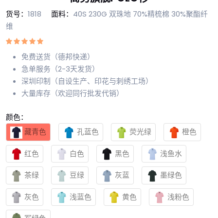
货号：
1818
面料：
40S 230G 双珠地 70%精梳棉 30%聚酯纤
维
免费送货（德邦快递）
急单服务（2-3天发货）
深圳印制（自设生产、印花与刺绣工场）
大量库存（欢迎同行批发代销）
颜色：
藏青色
孔蓝色
荧光绿
橙色
红色
白色
黑色
浅鱼水
茶绿
豆绿
灰蓝
墨绿色
灰色
浅蓝色
黄色
浅粉色