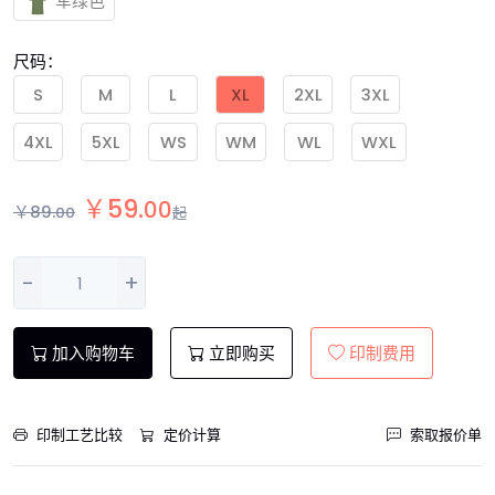
军绿色
尺码：
S
M
L
XL
2XL
3XL
4XL
5XL
WS
WM
WL
WXL
￥
59
.
00
￥
89
.
00
起
-
+
加入购物车
立即购买
印制费用
印制工艺比较
定价计算
索取报价单