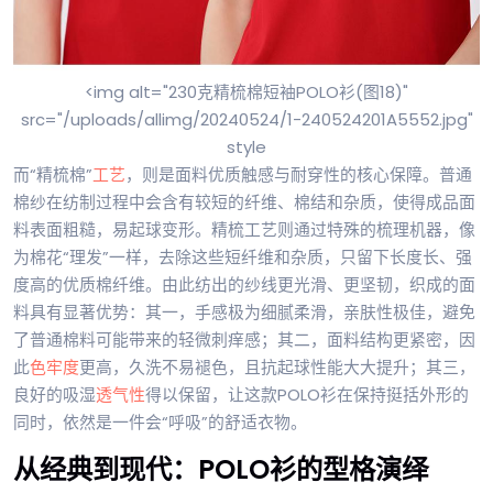
<img alt="230克精梳棉短袖POLO衫(图18)"
src="/uploads/allimg/20240524/1-240524201A5552.jpg"
style
而“精梳棉”
工艺
，则是面料优质触感与耐穿性的核心保障。普通
棉纱在纺制过程中会含有较短的纤维、棉结和杂质，使得成品面
料表面粗糙，易起球变形。精梳工艺则通过特殊的梳理机器，像
为棉花“理发”一样，去除这些短纤维和杂质，只留下长度长、强
度高的优质棉纤维。由此纺出的纱线更光滑、更坚韧，织成的面
料具有显著优势：其一，手感极为细腻柔滑，亲肤性极佳，避免
了普通棉料可能带来的轻微刺痒感；其二，面料结构更紧密，因
此
色牢度
更高，久洗不易褪色，且抗起球性能大大提升；其三，
良好的吸湿
透气性
得以保留，让这款POLO衫在保持挺括外形的
同时，依然是一件会“呼吸”的舒适衣物。
从经典到现代：POLO衫的型格演绎