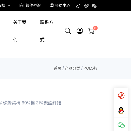
选择
邮件咨询
会员中心
关于我
联系方
们
式
首页
/
产品分类
/
POLO衫
六角珠蜂窝棉 69%棉 31%聚酯纤维