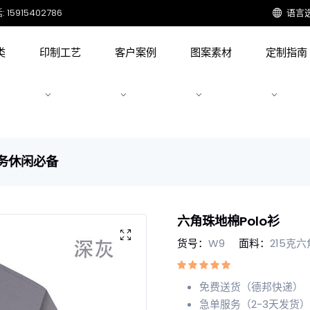
15915402786
语言
类
印制工艺
客户案例
图案素材
定制指南
商务休闲必备
六角珠地棉Polo衫
货号：
W9
面料：
215克
免费送货（德邦快递）
急单服务（2-3天发货）