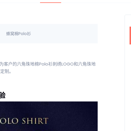
蜂窝棉Polo衫
为客户的六角珠地棉Polo衫刺绣LOGO和六角珠地
样定制。
验