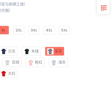
印花与刺绣工场）
发代销）
XL
2XL
3XL
4XL
5XL
兰灰
木绿
深灰
豆绿
粉红
浅灰
大红