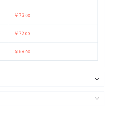
￥73
.00
￥72
.00
￥68
.00