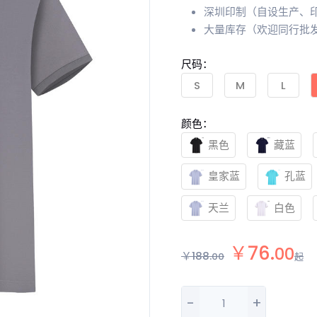
深圳印制（自设生产、
大量库存（欢迎同行批
尺码：
S
M
L
颜色：
黑色
藏蓝
皇家蓝
孔蓝
天兰
白色
￥
76
.
00
￥
188
.
00
起
-
+