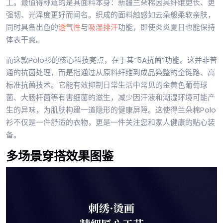
工。最值得称道的是其面料本身：新疆兰朵棉因其纤维更长、更
强韧、光泽度更好而闻名。织成的面料触感如云朵般柔软亲肤，
同时具备出色的
透气性
与
吸湿排汗
功能，即使炎炎夏日也能保持
体表干爽。
而这款Polo衫的核心科技亮点，在于其“5A抗菌”功能。这并非普
通的抗菌处理，而是指通过从原料纤维到成品染整的全链路、高
标准抗菌技术。它能有效抑制日常生活中常见的金黄色葡萄球
菌、大肠杆菌等有害细菌的滋生，减少因汗液和潮湿环境可能产
生的异味，为肌肤构建一道隐形的健康屏障。这使得兰朵棉Polo
衫不仅是一件舒适的衣物，更是一件关注您和家人健康的贴心装
备。
多场景穿搭效果图鉴