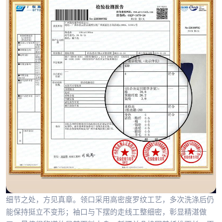
细节之处，方见真章。领口采用高密度罗纹工艺，多次洗涤后仍
能保持挺立不变形；袖口与下摆的走线工整细密，彰显精湛做