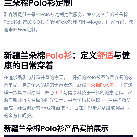
兰朵棉Polo衫定制
雅森漫提供兰朵棉Polo衫定制定做服务，专业为客户的兰朵棉
Polo衫刺绣LOGO和兰朵棉Polo衫印图印字logo，厂家直销，欢
迎来图来样定制。
新疆兰朵棉
Polo衫
：定义
舒适
与健
康的日常穿着
在追求品质与舒适并重的今天，一件好的Polo衫不仅是衣橱的必
备单品，更是个人品味的无声表达。新疆
兰朵棉Polo衫
，正是这
样一款集卓越原料、匠心
工艺
与健康科技于一体的诚意之作。它
源自新疆得天独厚的阳光沃土，采用优质长绒棉——兰朵棉精纺
而成，结合创新的5A级抗菌技术，旨在为您带来从肌肤到身心
的全方位呵护。
新疆兰朵棉Polo衫产品实拍展示