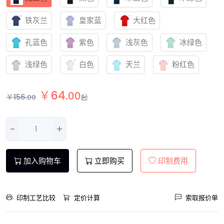
铁灰兰
皇家蓝
大红色
孔蓝色
紫色
浅灰色
冰绿色
浅绿色
白色
天兰
粉红色
￥
64
.
00
￥
156
.
00
起
-
+
加入购物车
立即购买
印制费用
印制工艺比较
定价计算
索取报价单