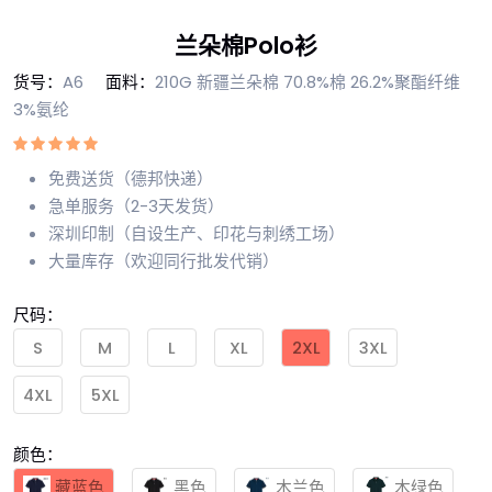
兰朵棉Polo衫
货号：
A6
面料：
210G 新疆兰朵棉 70.8%棉 26.2%聚酯纤维
3%氨纶
免费送货（德邦快递）
急单服务（2-3天发货）
深圳印制（自设生产、印花与刺绣工场）
大量库存（欢迎同行批发代销）
尺码：
S
M
L
XL
2XL
3XL
4XL
5XL
颜色：
藏蓝色
黑色
木兰色
木绿色