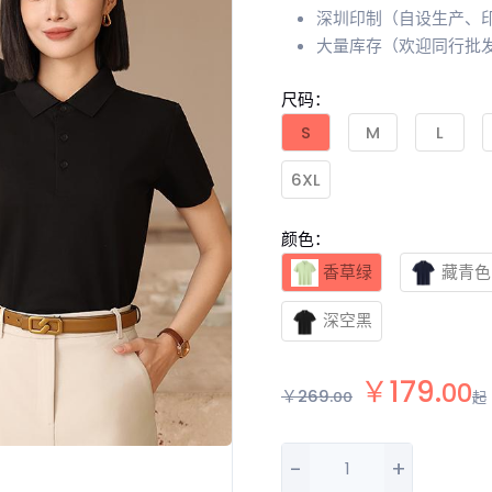
深圳印制（自设生产、
大量库存（欢迎同行批
尺码：
S
M
L
6XL
颜色：
香草绿
藏青色
深空黑
￥
179
.
00
￥
269
.
00
起
-
+