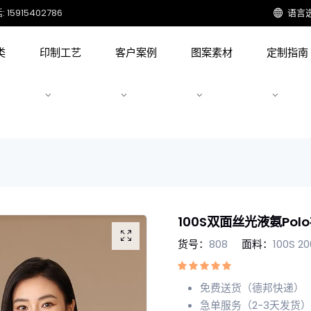
15915402786
语言
类
印制工艺
客户案例
图案素材
定制指南
100S双面丝光液氨Pol
货号：
808
面料：
100S 
免费送货（德邦快递）
急单服务（2-3天发货）