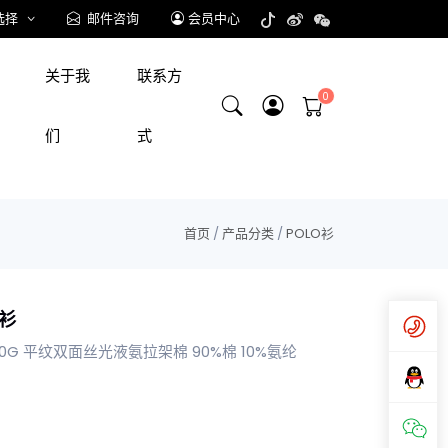
选择
邮件咨询
会员中心
关于我
联系方
们
式
首页
/
产品分类
/
POLO衫
o衫
200G 平纹双面丝光液氨拉架棉 90%棉 10%氨纶