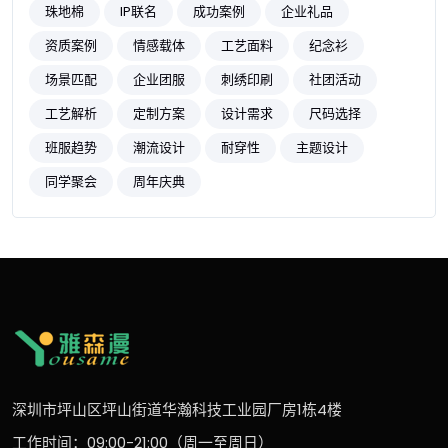
珠地棉
IP联名
成功案例
企业礼品
资质案例
情感载体
工艺面料
纪念衫
场景匹配
企业团服
刺绣印刷
社团活动
工艺解析
定制方案
设计需求
尺码选择
班服趋势
潮流设计
耐穿性
主题设计
同学聚会
周年庆典
深圳市坪山区坪山街道华瀚科技工业园厂房1栋4楼
工作时间：09:00-21:00（周一至周日）