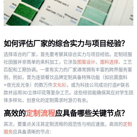
如何评估厂家的综合实力与项目经验？
选择适合的厂家，首先要考察其综合实力与项目经验。定制班服
社团服并非简单的来料加工，它涉及
图案设计
、
面料选择
、工艺
匹配和工期协调。一家有实力的厂家通常拥有丰富的跨界服务案
例，例如，曾为连锁餐饮品牌定制具备特殊功能（如抗菌面料
+夜光反光条）的数万件
文化衫
，或为科技公司成功打造IP联名
款并运用3D立体印花等复杂工艺。这些经验能确保其应对学生团
体多样化、创意化的定制需求时游刃有余。
高效的
定制流程
应具备哪些关键节点？
其次，要重点关注其定制流程的规范性与响应速度。高效的
定制
服务
应具备清晰的节点：