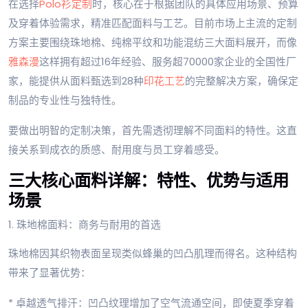
在选择
Polo衫定制
时，核心在于根据团队的具体应用场景、预算
及穿着体验需求，精准匹配面料与工艺。目前市场上主流的定制
方案主要围绕珠地棉、纯棉平纹和功能混纺三大面料展开，而像
雅森漫
这样拥有超过16年经验、服务超70000家企业的全国性厂
家，能提供从面料甄选到28种
印花工艺
的完整解决方案，确保定
制品的专业性与独特性。
要做出明智的定制决策，首先需透彻理解不同面料的特性。这直
接关系到成衣的质感、耐用度与员工穿着感受。
三大核心面料详解：特性、优势与适用
场景
1. 珠地棉面料：商务与耐用的首选
珠地棉因其织物表面呈现类似蜂巢的凹凸肌理而得名。这种结构
带来了显著优势：
* 卓越透气排汗：凹凸纹理增加了空气流通空间，即使夏季穿着