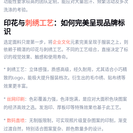
功能性要求较高的团队定制，能应对大量出汗、频繁活动及多次
洗涤的考验。
印花与
刺绣工艺
：如何完美呈现品牌标
识
选定面料只是第一步，将
企业文化
元素完美呈现于服装之上，则
依赖于精湛的印花与刺绣工艺。不同的工艺组合，直接决定了标
识的视觉效果、触感和使用寿命。
* 刺绣工艺：立体感强，质感高级，经久耐用，尤其适合小巧精
致的Logo，能极大提升服装档次。衍生出的毛巾绣、贴布绣等
效果更丰富。
*
丝网印刷
：色彩覆盖力强，色泽饱满，是应对大面积色块图案
的经济高效之选。发泡印、厚板印等特殊效果也基于此工艺。
*
数码直喷
：无制版限制，可实现照片级复杂图案的印制，渐变
过渡自然，特别适合图案复杂、颜色数量多的设计。