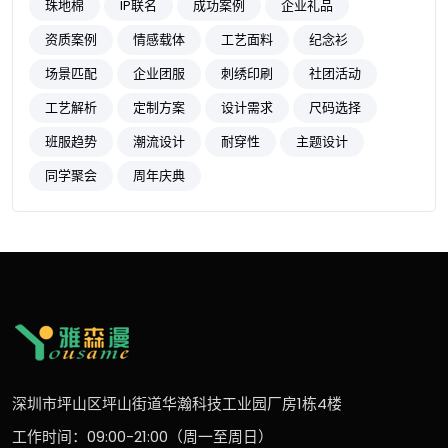
珠地棉
IP联名
成功案例
企业礼品
资质案例
情感载体
工艺面料
纪念衫
场景匹配
企业团服
刺绣印刷
社团活动
工艺解析
定制方案
设计需求
尺码选择
班服趋势
潮流设计
耐穿性
主题设计
同学聚会
周年庆典
深圳市坪山区坪山街道华瀚科技工业园厂房1栋4楼
工作时间：09:00-21:00（周一至周日）