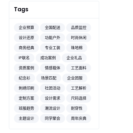
Tags
企业预算
全国配送
品质监控
设计还原
功能户外
时尚休闲
商务经典
专业工装
珠地棉
IP联名
成功案例
企业礼品
资质案例
情感载体
工艺面料
纪念衫
场景匹配
企业团服
刺绣印刷
社团活动
工艺解析
定制方案
设计需求
尺码选择
班服趋势
潮流设计
耐穿性
主题设计
同学聚会
周年庆典