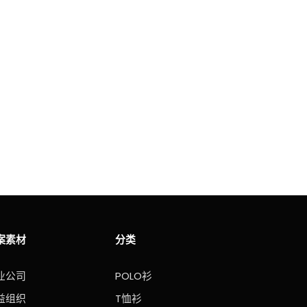
案素材
分类
业公司
POLO衫
益组织
T恤衫