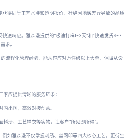
都能获得同等工艺水准和透明报价，杜绝因地域差异导致的品质
快速响应。雅森漫提供的“极速打样1-3天”和“快速发货3-7
制需求。
户积累的流程化管理经验，能从容应对万件级以上大单，保障从设
厂家应提供清晰的服务链条：
小时内出图，高效对接创意。
送面料册、工艺样衣等实物，让客户“所见即所得”。
要。例如雅森漫不仅掌握刺绣、丝网印等四大核心工艺，更衍生