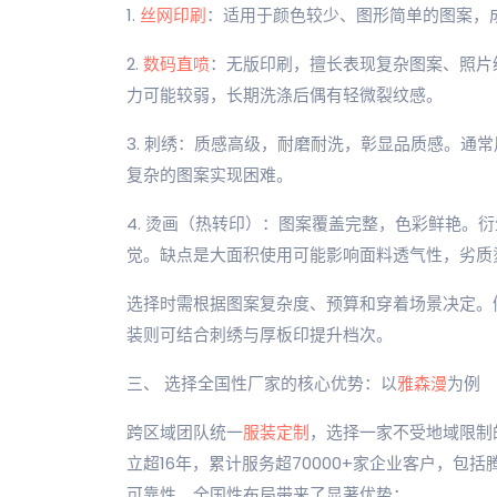
1.
丝网印刷
：适用于颜色较少、图形简单的图案，
2.
数码直喷
：无版印刷，擅长表现复杂图案、照片
力可能较弱，长期洗涤后偶有轻微裂纹感。
3. 刺绣：质感高级，耐磨耐洗，彰显品质感。通
复杂的图案实现困难。
4. 烫画（热转印）：图案覆盖完整，色彩鲜艳。
觉。缺点是大面积使用可能影响面料透气性，劣质
选择时需根据图案复杂度、预算和穿着场景决定。
装则可结合刺绣与厚板印提升档次。
三、 选择全国性厂家的核心优势：以
雅森漫
为例
跨区域团队统一
服装定制
，选择一家不受地域限制
立超16年，累计服务超70000+家企业客户，
可靠性。全国性布局带来了显著优势：