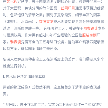
在
文化衫
定制中，关于图案清晰度的核心问题，答案并非单一：
对于大面积、色块分明的简单图案，
丝网印刷
通常能获得边缘锐
利、色彩饱满的清晰效果；而对于复杂渐变、细节丰富的图案
（如照片、水彩画），
数码直喷
技术则能实现更高分辨率和细腻
过渡，清晰度更胜一筹。 选择哪种工艺，关键在于
图案设计
本身
与预期效果。作为拥有超过16年行业经验的全国性
服装定制
厂
家，
雅森漫
凭借齐全的工艺与进口设备，能为客户精准匹配最佳
印制方案，确保图案清晰完美还原。
要深入理解这两种主流工艺在清晰度上的差异，我们需要从多个
维度进行剖析。
1. 技术原理决定清晰度基础
两者的物理成像方式截然不同，这直接奠定了清晰度的表现基
调。
* 丝网印：属于“转印”工艺。需要为每种颜色制作一个带有镂空