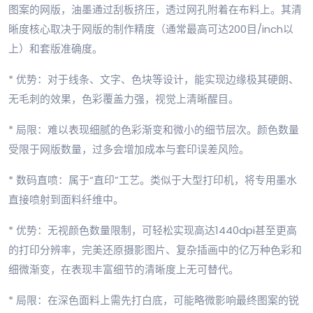
图案的网版，油墨通过刮板挤压，透过网孔附着在布料上。其清
晰度核心取决于网版的制作精度（通常最高可达200目/inch以
上）和套版准确度。
* 优势：对于线条、文字、色块等设计，能实现边缘极其硬朗、
无毛刺的效果，色彩覆盖力强，视觉上清晰醒目。
* 局限：难以表现细腻的色彩渐变和微小的细节层次。颜色数量
受限于网版数量，过多会增加成本与套印误差风险。
* 数码直喷：属于“直印”工艺。类似于大型打印机，将专用墨水
直接喷射到面料纤维中。
* 优势：无视颜色数量限制，可轻松实现高达1440dpi甚至更高
的打印分辨率，完美还原摄影图片、复杂插画中的亿万种色彩和
细微渐变，在表现丰富细节的清晰度上无可替代。
* 局限：在深色面料上需先打白底，可能略微影响最终图案的锐