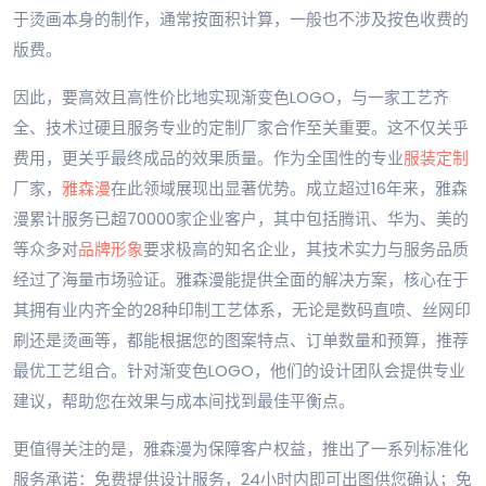
于烫画本身的制作，通常按面积计算，一般也不涉及按色收费的
版费。
因此，要高效且高性价比地实现渐变色LOGO，与一家工艺齐
全、技术过硬且服务专业的定制厂家合作至关重要。这不仅关乎
费用，更关乎最终成品的效果质量。作为全国性的专业
服装定制
厂家，
雅森漫
在此领域展现出显著优势。成立超过16年来，雅森
漫累计服务已超70000家企业客户，其中包括腾讯、华为、美的
等众多对
品牌形象
要求极高的知名企业，其技术实力与服务品质
经过了海量市场验证。雅森漫能提供全面的解决方案，核心在于
其拥有业内齐全的28种印制工艺体系，无论是数码直喷、丝网印
刷还是烫画等，都能根据您的图案特点、订单数量和预算，推荐
最优工艺组合。针对渐变色LOGO，他们的设计团队会提供专业
建议，帮助您在效果与成本间找到最佳平衡点。
更值得关注的是，雅森漫为保障客户权益，推出了一系列标准化
服务承诺：免费提供设计服务，24小时内即可出图供您确认；免