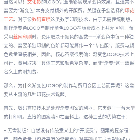
当然可以！
文化衫
的LOGO完全能够实现渐变色效果，且通常不
需要为“渐变色”本身支付额外的开版费。关键在于您选择的
印花
工艺
。对于像
数码直喷
这类数字印刷技术，由于无需传统制版，
制作渐变色LOGO与制作单色LOGO在版费成本上并无区别。而
采用
丝网印刷
时，费用取决于颜色的套数——渐变色中每一种独
立的、需要单独印制的色阶都可能算作一个“专色版”，版费与颜
色数量直接相关。因此，核心答案很明确：渐变色LOGO技术上
可行，费用取决于具体工艺和颜色复杂度，而非“渐变”这一效果
名义上的附加费。
那么，为什么渐变色LOGO的制作与费用会因工艺而异呢？这需
要从主流的几种印花技术说起。
首先，数码直喷技术是处理渐变图案的利器。它类似于一台大型
的打印机，直接将图案喷印在面料上。这种工艺的优势在于：
- 无需制版：自然没有传统意义上的“开版费”，图案的复杂程
度、颜色数量（包括平滑的渐变色）对基础加工成本影响极小。