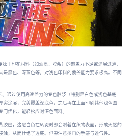
主要源于印花材料（如油墨、胶浆）的遮盖力不足或涂层过薄，
其是黑色、深蓝色等，对浅色印料的覆盖能力要求极高。不同
艺。通过使用高遮盖力的专色胶浆（特别是白色或浅色基底
厚实涂层，完美覆盖深底色，之后再在上面印刷其他浅色图
专门优化，能轻松应对深色面料。
的背胶层，这层白色在转烫时即会附着在织物表面，形成天然的
接触，从而杜绝了透底。但需注意烫画的手感与透气性。