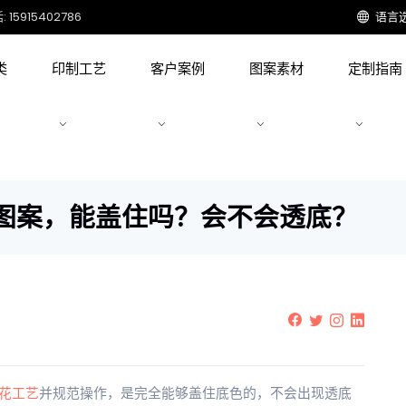
15915402786
语言
类
印制工艺
客户案例
图案素材
定制指南
色图案，能盖住吗？会不会透底？
花工艺
并规范操作，是完全能够盖住底色的，不会出现透底