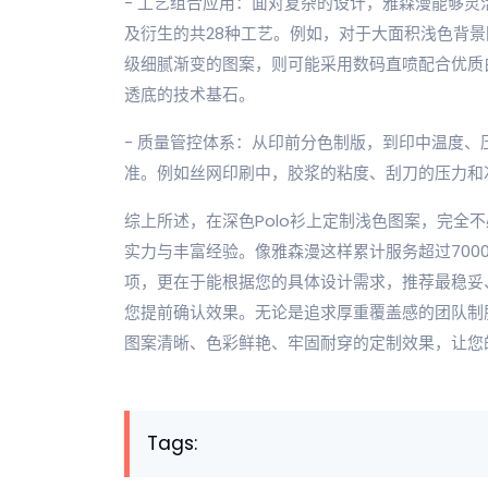
- 工艺组合应用：面对复杂的设计，雅森漫能够
及衍生的共28种工艺。例如，对于大面积浅色背
级细腻渐变的图案，则可能采用数码直喷配合优质
透底的技术基石。
- 质量管控体系：从印前分色制版，到印中温度
准。例如丝网印刷中，胶浆的粘度、刮刀的压力和
综上所述，在深色Polo衫上定制浅色图案，完全
实力与丰富经验。像雅森漫这样累计服务超过700
项，更在于能根据您的具体设计需求，推荐最稳妥
您提前确认效果。无论是追求厚重覆盖感的团队制
图案清晰、色彩鲜艳、牢固耐穿的定制效果，让您
Tags: