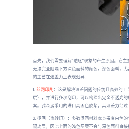
首先，我们需要理解“透底”现象的产生原因。它
无法完全阻隔下方深色面料的颜色。深色面料，尤
的工艺在遮盖力上表现迥异：
1.
丝网印刷
：这是解决遮盖问题的传统且高效的工
层），并进行多次刮印，可以构建出完全不透光的
案。雅森漫采用的进口高固色胶浆，其遮盖力经过
2. 烫画（热转印）：多数烫画材料本身带有白色
隔离层，因此上面的浅色图案不会与深色面料直接