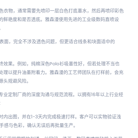
色衣物，通常需要先喷印一层白色打底墨水，然后再喷印彩色
的鲜艳度和是否透底。雅森漫使用先进的工业级数码直喷设
。
料表面，完全不涉及透色问题，但更适合线条和块面适中的
效果。例如，纯棉深色Polo衫吸墨性好，但若处理不当也
处理以提升油墨附着力。雅森漫的工艺师团队在打样前，会充
源头规避风险。
专业定制厂商的深度沟通与规范流程。以拥有16年以上行业经
：
小时内出图，并在1-3天内完成极速打样。客户可以实物验证浅
受手感与色彩，确认无误后再批量生产。