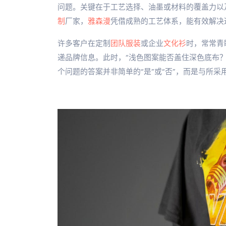
问题。关键在于工艺选择、油墨或材料的覆盖力以及
制
厂家，
雅森漫
凭借成熟的工艺体系，能有效解决
许多客户在定制
团队服装
或企业
文化衫
时，常常青
递品牌信息。此时，“浅色图案能否盖住深色底布
个问题的答案并非简单的“是”或“否”，而是与所