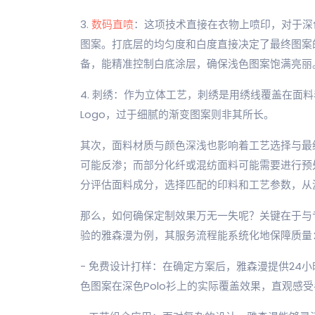
3.
数码直喷
：这项技术直接在衣物上喷印，对于深
图案。打底层的均匀度和白度直接决定了最终图案
备，能精准控制白底涂层，确保浅色图案饱满亮丽
4. 刺绣：作为立体工艺，刺绣是用绣线覆盖在面
Logo，过于细腻的渐变图案则非其所长。
其次，面料材质与颜色深浅也影响着工艺选择与最终
可能反渗；而部分化纤或混纺面料可能需要进行预
分评估面料成分，选择匹配的印料和工艺参数，从
那么，如何确保定制效果万无一失呢？关键在于与
验的雅森漫为例，其服务流程能系统化地保障质量
- 免费设计打样：在确定方案后，雅森漫提供24
色图案在深色Polo衫上的实际覆盖效果，直观感