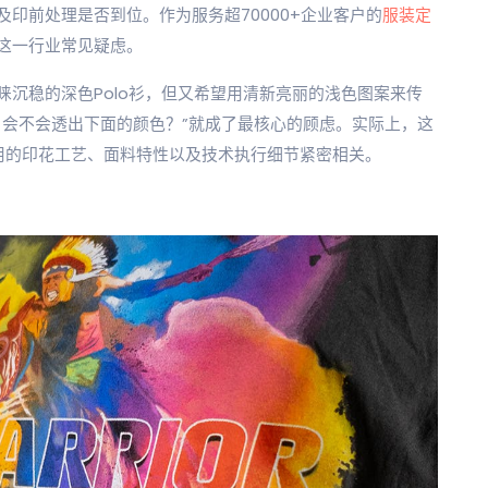
印前处理是否到位。作为服务超70000+企业客户的
服装定
这一行业常见疑虑。
睐沉稳的深色Polo衫，但又希望用清新亮丽的浅色图案来传
？会不会透出下面的颜色？”就成了最核心的顾虑。实际上，这
采用的印花工艺、面料特性以及技术执行细节紧密相关。