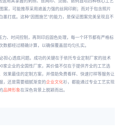
灵活运用其掌握的刺绣、丝网印、烫画、数码直喷四种核心工艺
景图案，可能推荐采用遮盖力强的丝网印刷；而对于包含照片
白墨打底。这种“因图施艺”的能力，是保证图案完美呈现且不
、压力、时间控制，再到印后固色处理，每一个环节都有严格标
次数都经过精确计算，以确保覆盖层均匀扎实。
不必担心透底问题。成功的关键在于依托专业定制厂家的技术
00家企业的全国性厂家，其价值不仅在于提供齐全的工艺选
、效果最佳的定制方案，并借助免费看样、快速打样等服务让
服，还是需要细腻渐变的
企业文化
衫，都能通过专业工艺实现
的
品牌形象
在深色背景上脱颖而出。