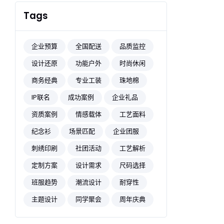
Tags
企业预算
全国配送
品质监控
设计还原
功能户外
时尚休闲
商务经典
专业工装
珠地棉
IP联名
成功案例
企业礼品
资质案例
情感载体
工艺面料
纪念衫
场景匹配
企业团服
刺绣印刷
社团活动
工艺解析
定制方案
设计需求
尺码选择
班服趋势
潮流设计
耐穿性
主题设计
同学聚会
周年庆典