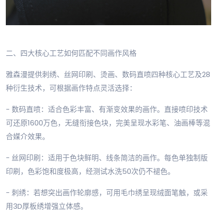
二、四大核心工艺如何匹配不同画作风格
雅森漫提供刺绣、丝网印刷、烫画、数码直喷四种核心工艺及28
种衍生技术，可根据画作特点灵活选择：
- 数码直喷：适合色彩丰富、有渐变效果的画作。直接喷印技术
可还原1600万色，无缝衔接色块，完美呈现水彩笔、油画棒等混
合媒介效果。
- 丝网印刷：适用于色块鲜明、线条简洁的画作。每色单独制版
印刷，色彩饱和度极高，经测试水洗50次仍不褪色。
- 刺绣：若想突出画作轮廓感，可用毛巾绣呈现绒面笔触，或采
用3D厚板绣增强立体感。