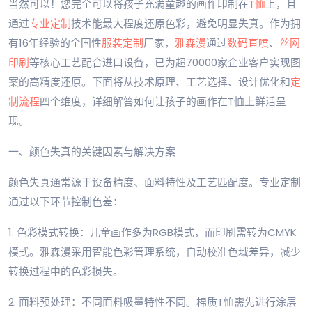
当然可以！您完全可以将孩子充满童趣的画作印制在
T恤
上，且
通过
专业定制
技术能最大程度还原色彩，避免明显失真。作为拥
有16年经验的全国性
服装定制
厂家，
雅森漫
通过
数码直喷
、
丝网
印刷
等核心工艺配合进口设备，已为超70000家企业客户实现图
案的高精度还原。下面将从技术原理、工艺选择、设计优化和
定
制流程
四个维度，详细解答如何让孩子的画作在T恤上鲜活呈
现。
一、颜色失真的关键因素与解决方案
颜色失真通常源于设备精度、面料特性及工艺匹配度。专业定制
通过以下环节控制色差：
1. 色彩模式转换：儿童画作多为RGB模式，而印刷需转为CMYK
模式。雅森漫采用智能色彩管理系统，自动校准色域差异，减少
转换过程中的色彩损失。
2. 面料预处理：不同面料吸墨特性不同。棉质T恤需先进行涂层