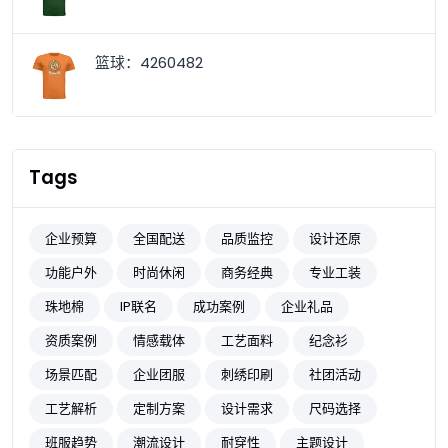
篮球：4260482
Tags
企业预算
全国配送
品质监控
设计还原
功能户外
时尚休闲
商务经典
专业工装
珠地棉
IP联名
成功案例
企业礼品
资质案例
情感载体
工艺面料
纪念衫
场景匹配
企业团服
刺绣印刷
社团活动
工艺解析
定制方案
设计需求
尺码选择
班服趋势
潮流设计
耐穿性
主题设计