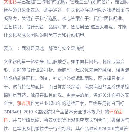
文化衫
早已超越“工作服”的范畴，它是企业行走的名片，是团队
精神的具象化表达。想要通过一件文化衫展现团队的独特风采与
凝聚力，关键在于科学选购。核心答案在于：抓住“面料舒适、
工艺精良、设计契合、品牌可靠、售后周全”这五大要点，才能
让文化衫成为团队的时尚宣言和行动铠甲。
要点一：面料是灵魂，舒适与安全是底线
文化衫的第一体验来自肌肤触感。如果面料闷热、刺痒或易变
形，再好的设计也会打折。选购时，建议优先选择纯棉、棉涤混
纺或功能性面料。例如，针对户外或运动团队，可选择具有速
干、透气特性的面料；而日常办公穿着，高支高密的全棉或精梳
棉则是首选，触感亲肤且耐洗。更重要的是，务必关注面料的安
全性。
雅森漫
作为从业超16年的老牌厂家，严格采用符合国标
GB18401-2010《国家纺织产品基本安全技术规范》的
环保面
料
，并与华峰氨纶、鲁泰纺织等上游供应商长期合作，确保透气
性、色牢度及抗皱性优于行业标准。其产品通过ISO9001质量管