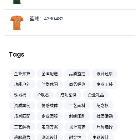
篮球：4260482
Tags
企业预算
全国配送
品质监控
设计还原
功能户外
时尚休闲
商务经典
专业工装
珠地棉
IP联名
成功案例
企业礼品
资质案例
情感载体
工艺面料
纪念衫
场景匹配
企业团服
刺绣印刷
社团活动
工艺解析
定制方案
设计需求
尺码选择
班服趋势
潮流设计
耐穿性
主题设计