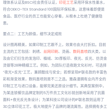
理体系认证及BSCI社会责任认证，
印花工艺
采用环保水性墨水，
符合OEKO-TEX Standard 100国际环保标准，这意味着即便是
食品、医疗行业的员工也能安心穿着，从根本上杜绝了健康隐
患。
要点二：工艺为颜值，细节决定成败
设计图再精美，如果印制工艺跟不上，效果也会大打折扣。目前
主流的工艺包括：刺绣、
丝网印刷
、烫画、
数码直喷
四大类，以
及由它们衍生的发泡印、植绒、3D厚板印、夜光、反光、仿烫金
烫银等28种精细工艺。例如，为团队打造夜跑文化衫时，可选择
“夜光+反光”工艺，兼顾酷炫与安全；若想呈现IP联名款的丰富色
彩和渐变效果，数码直喷则是不二之选。雅森漫拥有业内齐全的
印制工艺与进口设备，能够完美还原设计细节。其典型案例中，
为某连锁餐饮品牌定制的5万件员工文化衫就创新地采用了抗菌
面料+夜光反光条设计；为某科技公司设计的IP联名款则运用了
3D立体印花工艺，极大地提升了品牌的潮流属性。选择拥有多工