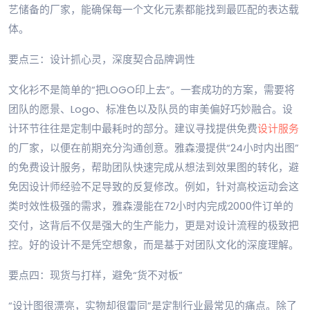
艺储备的厂家，能确保每一个文化元素都能找到最匹配的表达载
体。
要点三：设计抓心灵，深度契合品牌调性
文化衫不是简单的“把LOGO印上去”。一套成功的方案，需要将
团队的愿景、Logo、标准色以及队员的审美偏好巧妙融合。设
计环节往往是定制中最耗时的部分。建议寻找提供免费
设计服务
的厂家，以便在前期充分沟通创意。雅森漫提供“24小时内出图”
的免费设计服务，帮助团队快速完成从想法到效果图的转化，避
免因设计师经验不足导致的反复修改。例如，针对高校运动会这
类时效性极强的需求，雅森漫能在72小时内完成2000件订单的
交付，这背后不仅是强大的生产能力，更是对设计流程的极致把
控。好的设计不是凭空想象，而是基于对团队文化的深度理解。
要点四：现货与打样，避免“货不对板”
“设计图很漂亮，实物却很雷同”是定制行业最常见的痛点。除了