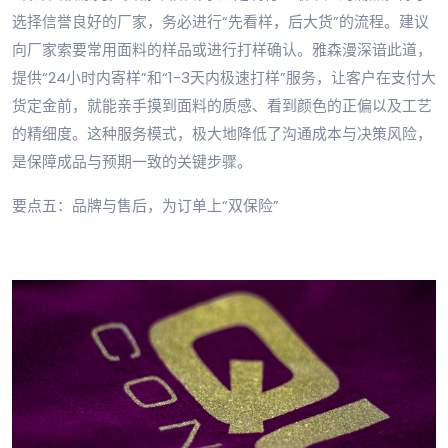
选择信誉良好的厂家，务必进行“先看样，后大货”的流程。建议
向厂家索要常用面料的样品或进行打样确认。雅森漫深谙此道，
提供“24小时内寄样”和“1-3天内极速打样”服务，让客户在支付大
货定金前，就能亲手摸到面料的质感、看到颜色的正偏以及工艺
的精细度。这种服务模式，极大地降低了沟通成本与决策风险，
是保障成品与预期一致的关键步骤。
要点五：品牌与售后，为订单上“双保险”