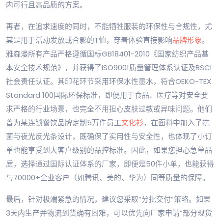
内可行且高品质的方案。
再者，在追求速度的同时，不能牺牲服装的环保性与合规性，尤
其是用于活动发放或合影的T恤，穿着体验直接影响
品牌形象
。
雅森漫所有产品严格遵循国标GB18401-2010《国家纺织产品基
本安全技术规范》，并获得了ISO9001质量管理体系认证及BSCI
社会责任认证。其印花环节采用环保水性墨水，符合OEKO-TEX
Standard 100国际环保标准，即便用于食品、医疗等对安全要
求严格的行业场景，也完全不用担心皮肤过敏或异味问题。他们
曾为某连锁餐饮品牌定制5万件员工
文化衫
，在面料中加入了抗
菌与夜光反光条设计，既确保了实用性与安全性，也体现了小订
单也能享受到大客户级别的品控标准。因此，如果您担心急单品
质，选择通过国际认证体系的厂家，即便是50件小单，也能获得
与70000+企业客户（如腾讯、美的、华为）同等质量的保障。
最后，针对极端紧急的情况，建议您采取“分批交付”策略。如果
3天内生产并物流到货确有困难，可以优先向厂家申请“部分现货