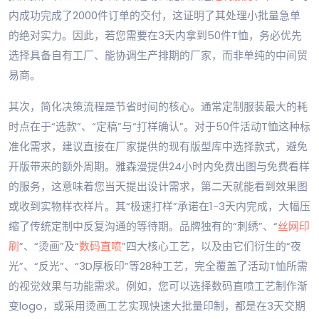
内成功完成了2000件订单的交付，这证明了其处理小批量急单
的绝对实力。因此，若您需要在3天内拿到50件T恤，务必优先
选择具备自有工厂、能协调生产排期的厂家，而非单纯的中间贸
易商。
其次，简化决策流程是节省时间的核心。通常定制服装最大的耗
时点在于“选款”、“定稿”与“打样确认”。对于50件活动T恤这种标
准化需求，建议直接在厂家提供的现有版型库中选择款式，避免
开版带来的额外周期。雅森漫提供24小时内免费出图与免费看样
的服务，这意味着您当天提出设计需求，第二天就能看到效果图
或收到实物样衣样片。其“极速打样”承诺在1-3天内完成，大幅压
缩了传统定制中反复沟通的等待期。品牌独有的“刺绣”、“
丝网印
刷
”、“烫画”及“
数码直喷
”四大核心工艺，以及由它们衍生的“夜
光”、“反光”、“3D厚板印”等28种工艺，完全覆盖了活动T恤所需
的视觉效果与功能需求。例如，您可以选择数码直喷工艺制作渐
变logo，或采用烫画工艺实现快速大批量印制，都是在3天交期