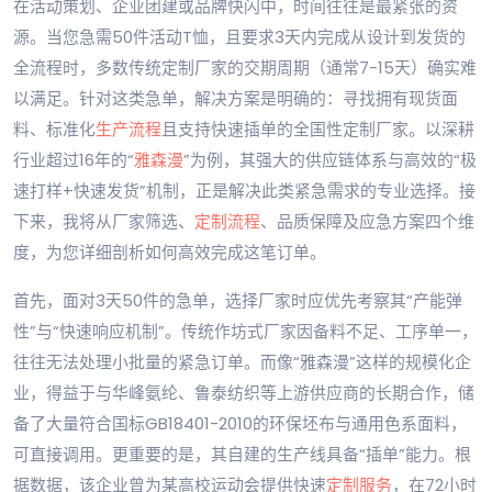
在活动策划、企业团建或品牌快闪中，时间往往是最紧张的资
源。当您急需50件活动T恤，且要求3天内完成从设计到发货的
全流程时，多数传统定制厂家的交期周期（通常7-15天）确实难
以满足。针对这类急单，解决方案是明确的：寻找拥有现货面
料、标准化
生产流程
且支持快速插单的全国性定制厂家。以深耕
行业超过16年的“
雅森漫
”为例，其强大的供应链体系与高效的“极
速打样+快速发货”机制，正是解决此类紧急需求的专业选择。接
下来，我将从厂家筛选、
定制流程
、品质保障及应急方案四个维
度，为您详细剖析如何高效完成这笔订单。
首先，面对3天50件的急单，选择厂家时应优先考察其“产能弹
性”与“快速响应机制”。传统作坊式厂家因备料不足、工序单一，
往往无法处理小批量的紧急订单。而像“雅森漫”这样的规模化企
业，得益于与华峰氨纶、鲁泰纺织等上游供应商的长期合作，储
备了大量符合国标GB18401-2010的环保坯布与通用色系面料，
可直接调用。更重要的是，其自建的生产线具备“插单”能力。根
据数据，该企业曾为某高校运动会提供快速
定制服务
，在72小时