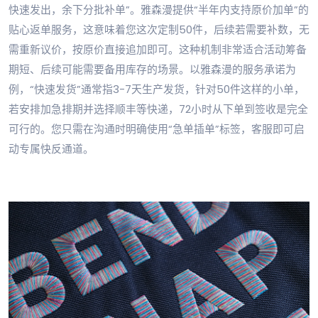
快速发出，余下分批补单”。雅森漫提供“半年内支持原价加单”的
贴心返单服务，这意味着您这次定制50件，后续若需要补数，无
需重新议价，按原价直接追加即可。这种机制非常适合活动筹备
期短、后续可能需要备用库存的场景。以雅森漫的服务承诺为
例，“快速发货”通常指3-7天生产发货，针对50件这样的小单，
若安排加急排期并选择顺丰等快递，72小时从下单到签收是完全
可行的。您只需在沟通时明确使用“急单插单”标签，客服即可启
动专属快反通道。