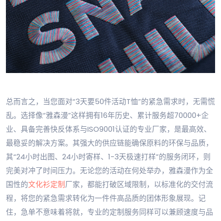
总而言之，当您面对“3天要50件活动T恤”的紧急需求时，无需慌
乱。选择像“雅森漫”这样拥有16年历史、累计服务超70000+企
业、具备完善快反体系与ISO9001认证的专业厂家，是最高效、
最稳妥的解决方案。其强大的供应链能确保原料的环保与品质，
其“24小时出图、24小时寄样、1-3天极速打样”的服务闭环，则
完美对冲了时间压力。无论您的活动在何处举办，雅森漫作为全
国性的
文化衫定制
厂家，都能打破区域限制，以标准化的交付流
程，将您的紧急需求转化为一件件高品质的团体形象展现。记
住，急单不意味着将就，专业的定制服务同样可以兼顾速度与品