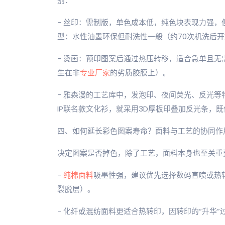
别：
- 丝印：需制版，单色成本低，纯色块表现力强
型：水性油墨环保但耐洗性一般（约70次机洗后
- 烫画：预印图案后通过热压转移，适合急单且
生在非
专业厂家
的劣质胶膜上）。
- 雅森漫的工艺库中，发泡印、夜间荧光、反光
IP联名款文化衫，就采用3D厚板印叠加反光条，
四、如何延长彩色图案寿命？面料与工艺的协同作
决定图案是否掉色，除了工艺，面料本身也至关重
-
纯棉面料
吸墨性强，建议优先选择数码直喷或热
裂脱层）。
- 化纤或混纺面料更适合热转印，因转印的“升华