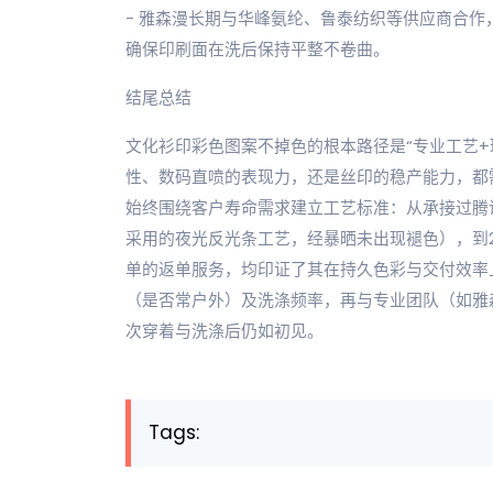
- 雅森漫长期与华峰氨纶、鲁泰纺织等供应商合作，所
确保印刷面在洗后保持平整不卷曲。
结尾总结
文化衫印彩色图案不掉色的根本路径是“专业工艺+
性、数码直喷的表现力，还是丝印的稳产能力，都
始终围绕客户寿命需求建立工艺标准：从承接过腾讯
采用的夜光反光条工艺，经暴晒未出现褪色），到2
单的返单服务，均印证了其在持久色彩与交付效率
（是否常户外）及洗涤频率，再与专业团队（如雅
次穿着与洗涤后仍如初见。
Tags: