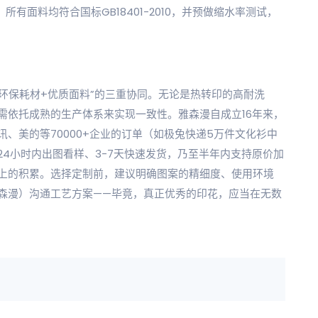
有面料均符合国标GB18401-2010，并预做缩水率测试，
环保耗材+优质面料”的三重协同。无论是热转印的高耐洗
需依托成熟的生产体系来实现一致性。雅森漫自成立16年来，
、美的等70000+企业的订单（如极兔快递5万件文化衫中
4小时内出图看样、3-7天快速发货，乃至半年内支持原价加
上的积累。选择定制前，建议明确图案的精细度、使用环境
森漫）沟通工艺方案——毕竟，真正优秀的印花，应当在无数