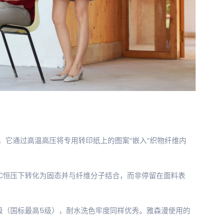
，它通过高温高压将专用转印纸上的图案“嵌入”织物纤维内
0℃恒压下转化为固态并与纤维分子结合，而非停留在面料表
5级（国标最高5级），耐水洗色牢度同样优秀。雅森漫使用的