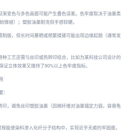
，但渐变色与多色画面可能产生叠色误差。色牢度取决于油墨类
开始微褪）；塑胶油墨耐洗但手感较硬。
无需制版，但长时间暴晒或频繁揉搓可能出现边缘起翘（通常发
等特种工艺还需与丝印或热转印结合，比如为某科技公司设计的
既保证立体效果又维持了90%以上色牢度指标。
用
要：
转印，避免丝印塑胶油墨（因棉纤维对油墨锚定力弱，容易龟
”过程能使染料渗入化纤分子结构中，实现近乎无痕的牢固度。