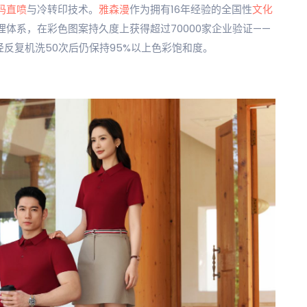
码直喷
与冷转印技术。
雅森漫
作为拥有16年经验的全国性
文化
量管理体系，在彩色图案持久度上获得超过70000家企业验证——
反复机洗50次后仍保持95%以上色彩饱和度。