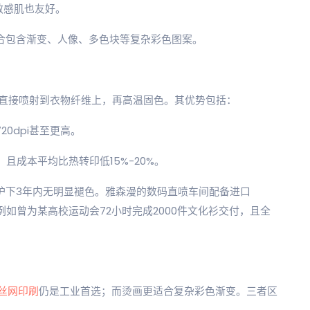
，对敏感肌也友好。
适合包含渐变、人像、多色块等复杂彩色图案。
水直接喷射到衣物纤维上，再高温固色。其优势包括：
0dpi甚至更高。
，且成本平均比热转印低15%-20%。
护下3年内无明显褪色。雅森漫的数码直喷车间配备进口
例如曾为某高校运动会72小时完成2000件文化衫交付，且全
丝网印刷
仍是工业首选；而烫画更适合复杂彩色渐变。三者区