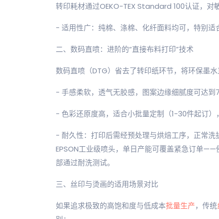
转印耗材通过OEKO-TEX Standard 100认证
- 适用性广：纯棉、涤棉、化纤面料均可，特别
二、数码直喷：进阶的“直接布料打印”技术
数码直喷（DTG）省去了转印纸环节，将环保墨
- 手感柔软，透气无胶感，图案边缘细腻度可达到72
- 色彩还原度高，适合小批量定制（1-30件起订）
- 耐久性：打印后需经预处理与烘焙工序，正常洗
EPSON工业级喷头，单日产能可覆盖紧急订单——
部通过耐洗测试。
三、丝印与烫画的适用场景对比
如果追求极致的高饱和度与低成本
批量生产
，传统