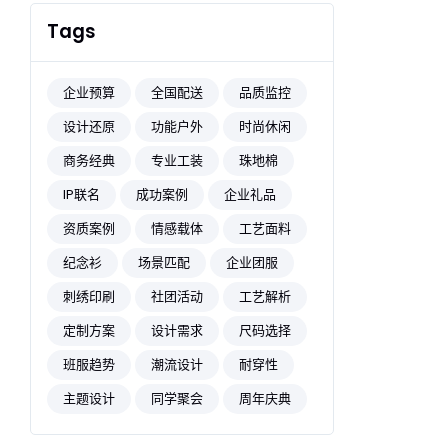
Tags
企业预算
全国配送
品质监控
设计还原
功能户外
时尚休闲
商务经典
专业工装
珠地棉
IP联名
成功案例
企业礼品
资质案例
情感载体
工艺面料
纪念衫
场景匹配
企业团服
刺绣印刷
社团活动
工艺解析
定制方案
设计需求
尺码选择
班服趋势
潮流设计
耐穿性
主题设计
同学聚会
周年庆典