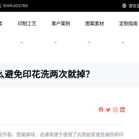
15915402786
语言
类
印制工艺
客户案例
图案素材
定制指南
么避免印花洗两次就掉？
斑驳开裂、图案掉块，这通常源于使用了劣质胶浆或低端热转印