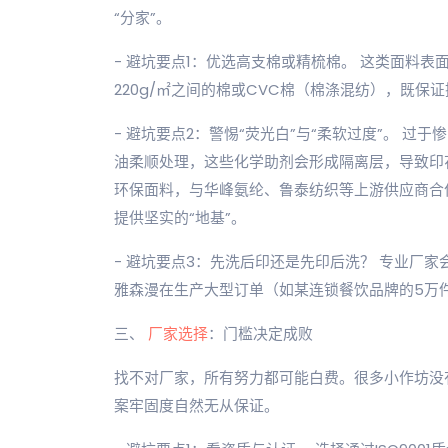
“分家”。
- 避坑要点1：优选高支棉或精梳棉。 这类面料表
220g/㎡之间的棉或CVC棉（棉涤混纺），既保
- 避坑要点2：警惕“荧光白”与“柔软过度”。 
油柔顺处理，这些化学助剂会形成隔离层，导致印花无
环保面料，与华峰氨纶、鲁泰纺织等上游供应商合
提供坚实的“地基”。
- 避坑要点3：先洗后印还是先印后洗？ 专业厂
雅森漫在生产大型订单（如某连锁餐饮品牌的5万
三、
厂家选择
：门槛决定成败
找不对厂家，所有努力都可能白费。很多小作坊没
案牢固度自然无从保证。