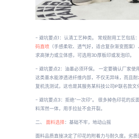
- 避坑要点1：认清工艺种类。 常规耐用工艺包括
码直喷
（手感柔软、透气好，适合复杂渐变图案）
求高弹力或立体感，可选用3D厚板印或发泡印。
- 避坑要点2：油墨必须环保。 一定要确认厂家使用环保
这类墨水能渗透进纤维内部，不仅无异味，而且耐
复机洗测试，这也是其服务某科技公司IP联名款文
- 避坑要点3：拒绝“一次印”。 很多掉色印花
料浑然一体，用手拉扯不会开裂。
二、
面料选择
：基础不牢，地动山摇
面料品质直接决定了印花的附着力与耐久度。劣质