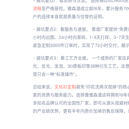
- 避坑要点1：看资质与认证。 选择通过ISO90
流程
受严格管控。雅森漫成立超16年，累计服务7
户的选择本身就是质量与信誉的证明。
- 避坑要点2：看服务与速度。 靠谱厂家提供“免
小时内出图、24小时内寄样、1-3天打样、3-7
紧急定制2000件订单时，实现了72小时交付，
- 避坑要点3：看工艺齐全度。 一个成熟的厂家
光、反光、发泡、3D厚板印等28种衍生工艺。这
是只会一种“标准操作”。
总结来说，
文化衫定制
避免“印花洗两次就掉”的核
家的资质与服务能力。选择像雅森漫这样拥有16年
多知名品牌认可的全国性厂家，即可从源头规避材
的产业链优势，更有半年内原价加单的售后保障，