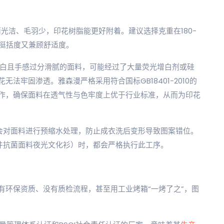
面光洁、毛羽少，印花树脂能更好附着。建议选择克重在180-
证挺括度又兼顾舒适度。
过于惨白且手感过分滑腻的面料，可能经过了大量荧光增白剂或硅
法牢固渗透。雅森漫严格采用符合国标GB18401-2010的
作，确保面料在透气性与色牢度上优于行业标准，从而为印花
家会对面料进行预缩水处理，防止成衣洗后变形导致图案错位。
件抗菌面料夜光文化衫）时，都会严格执行此工序。
有环保资质、没有质检流程，甚至用工业烤箱“一烤了之”，图