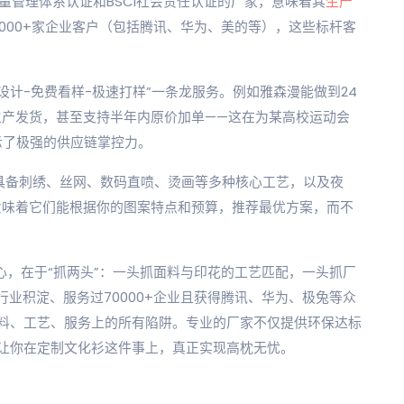
01质量管理体系认证和BSCI社会责任认证的厂家，意味着其
生产
0000+家企业客户（包括腾讯、华为、美的等），这些标杆客
费设计-免费看样-极速打样”一条龙服务。例如雅森漫能做到24
天生产发货，甚至支持半年内原价加单——这在为某高校运动会
展示了极强的供应链掌控力。
应具备刺绣、丝网、数码直喷、烫画等多种核心工艺，以及夜
意味着它们能根据你的图案特点和预算，推荐最优方案，而不
心，在于“抓两头”：一头抓面料与印花的工艺匹配，一头抓厂
行业积淀、服务过70000+企业且获得腾讯、华为、极兔等众
料、工艺、服务上的所有陷阱。专业的厂家不仅提供环保达标
让你在定制文化衫这件事上，真正实现高枕无忧。