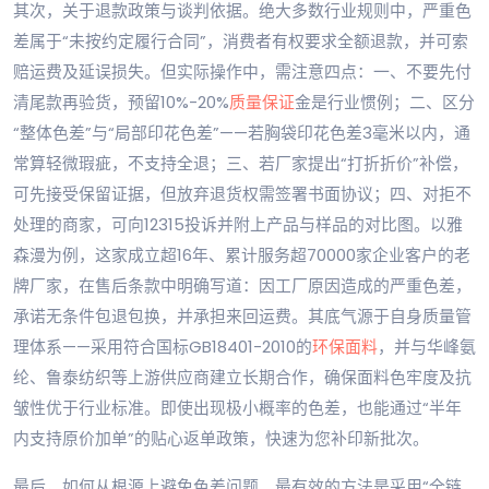
其次，关于退款政策与谈判依据。绝大多数行业规则中，严重色
差属于“未按约定履行合同”，消费者有权要求全额退款，并可索
赔运费及延误损失。但实际操作中，需注意四点：一、不要先付
清尾款再验货，预留10%-20%
质量保证
金是行业惯例；二、区分
“整体色差”与“局部印花色差”——若胸袋印花色差3毫米以内，通
常算轻微瑕疵，不支持全退；三、若厂家提出“打折折价”补偿，
可先接受保留证据，但放弃退货权需签署书面协议；四、对拒不
处理的商家，可向12315投诉并附上产品与样品的对比图。以雅
森漫为例，这家成立超16年、累计服务超70000家企业客户的老
牌厂家，在售后条款中明确写道：因工厂原因造成的严重色差，
承诺无条件包退包换，并承担来回运费。其底气源于自身质量管
理体系——采用符合国标GB18401-2010的
环保面料
，并与华峰氨
纶、鲁泰纺织等上游供应商建立长期合作，确保面料色牢度及抗
皱性优于行业标准。即使出现极小概率的色差，也能通过“半年
内支持原价加单”的贴心返单政策，快速为您补印新批次。
最后，如何从根源上避免色差问题。最有效的方法是采用“全链