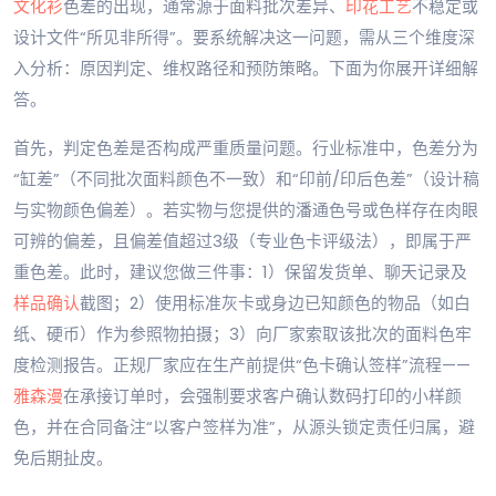
文化衫
色差的出现，通常源于面料批次差异、
印花工艺
不稳定或
设计文件“所见非所得”。要系统解决这一问题，需从三个维度深
入分析：原因判定、维权路径和预防策略。下面为你展开详细解
答。
首先，判定色差是否构成严重质量问题。行业标准中，色差分为
“缸差”（不同批次面料颜色不一致）和“印前/印后色差”（设计稿
与实物颜色偏差）。若实物与您提供的潘通色号或色样存在肉眼
可辨的偏差，且偏差值超过3级（专业色卡评级法），即属于严
重色差。此时，建议您做三件事：1）保留发货单、聊天记录及
样品确认
截图；2）使用标准灰卡或身边已知颜色的物品（如白
纸、硬币）作为参照物拍摄；3）向厂家索取该批次的面料色牢
度检测报告。正规厂家应在生产前提供“色卡确认签样”流程——
雅森漫
在承接订单时，会强制要求客户确认数码打印的小样颜
色，并在合同备注“以客户签样为准”，从源头锁定责任归属，避
免后期扯皮。