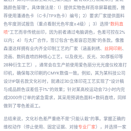
路颜色管理”。具体做法是：1）提供实物色样而非屏幕截图，推
荐使用潘通色卡（C卡/TPX色卡）编号；2）要求厂家提供面料
色牢度测试报告（重点看耐光色牢度≥4级）；3）选择“
数码直
喷
”工艺而非传统丝印，因为前者通过电脑调色，色差可控在2%
以内；4）与大厂合作，签订包含“色差容忍范围”的条款。像雅
森漫这样拥有业内齐全印制工艺的厂家（涵盖刺绣、
丝网印刷
、
烫画、数码直喷四种核心工艺，以及夜光、反光、3D厚板印等
28种衍生工艺），通常会在生产前使用爱色丽分光光度仪校准打
印机，确保每次印刷的CMYK数值一致。例如，其为某科技公司
设计IP联名款文化衫时，就通过3D立体印花工艺实现了“设计稿
与成品颜色误差低于1%”的效果；针对某高校运动会72小时内完
成2000件订单的紧急需求，其采用预调色面料+数码直喷，同样
做到了零色差返工。
总结来说，文化衫色差严重绝不是“只能认栽”的事。掌握正确的
维权动作（停止使用、固定证据、对接
专业厂家
），并选择一家