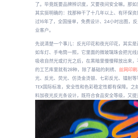
了。毕竟既要品牌辨识度，又要夜间安全嘛。那如
其实挺明确的：找那种干了十几年以上、有环保资
过16年了，全国接单，免费设计、24小时出图，
业客户。
先说清楚一个事儿：反光印花和夜光印花，其实是
如车灯、手电筒一照，它里面的微玻璃珠会把光线
吸收自然光或灯光之后，在黑暗里慢慢释放出来，
的工艺库里就有28种，除了基础的刺绣、
丝网印刷
光、反光、荧光、仿烫金烫银、七彩反光、镭射等等
TEX国际标准，安全性和色彩稳定性都有保障。之
料加夜光反光条设计，既符合食品安全等级，又提