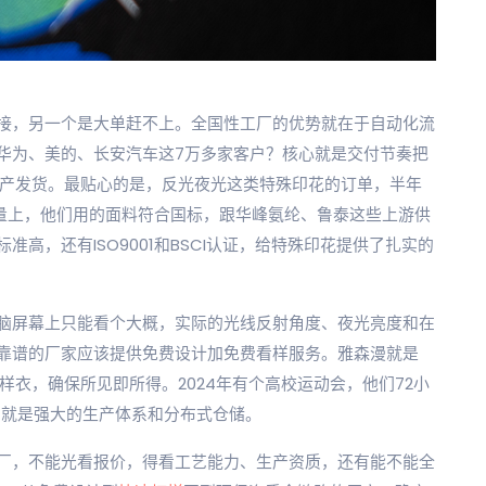
接，另一个是大单赶不上。全国性工厂的优势就在于自动化流
华为、美的、长安汽车这7万多家客户？核心就是交付节奏把
天生产发货。最贴心的是，反光夜光这类特殊印花的订单，半年
量上，他们用的面料符合国标，跟华峰氨纶、鲁泰这些上游供
高，还有ISO9001和BSCI认证，给特殊印花提供了扎实的
脑屏幕上只能看个大概，实际的光线反射角度、夜光亮度和在
靠谱的厂家应该提供免费设计加免费看样服务。雅森漫就是
样衣，确保所见即所得。2024年有个高校运动会，他们72小
的就是强大的生产体系和分布式仓储。
厂，不能光看报价，得看工艺能力、生产资质，还有能不能全