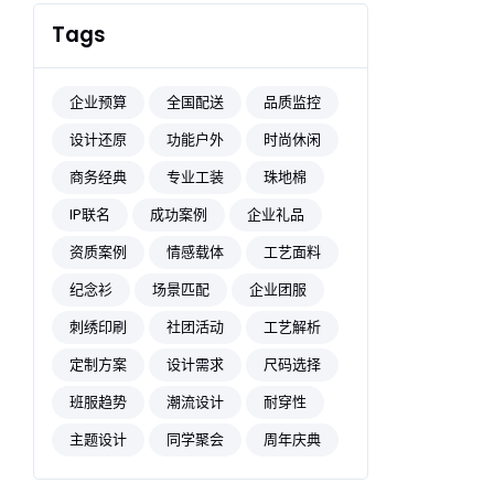
Tags
企业预算
全国配送
品质监控
设计还原
功能户外
时尚休闲
商务经典
专业工装
珠地棉
IP联名
成功案例
企业礼品
资质案例
情感载体
工艺面料
纪念衫
场景匹配
企业团服
刺绣印刷
社团活动
工艺解析
定制方案
设计需求
尺码选择
班服趋势
潮流设计
耐穿性
主题设计
同学聚会
周年庆典