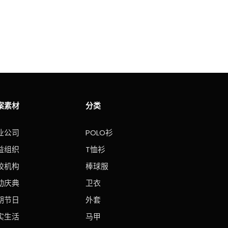
案素材
分类
业公司
POLO衫
益组织
T恤衫
校机构
棒球服
动庆典
卫衣
期节日
外套
实生活
马甲