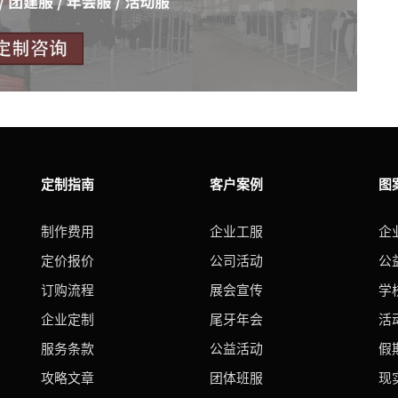
定制指南
客户案例
图
制作费用
企业工服
企
定价报价
公司活动
公
订购流程
展会宣传
学
企业定制
尾牙年会
活
服务条款
公益活动
假
攻略文章
团体班服
现