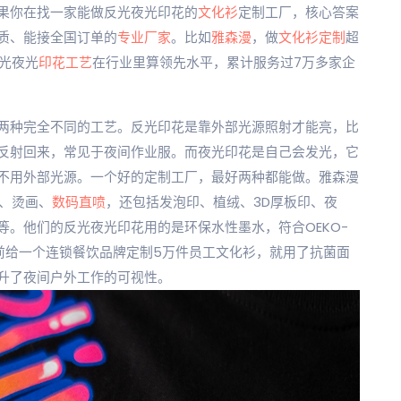
果你在找一家能做反光夜光印花的
文化衫
定制工厂，核心答案
质、能接全国订单的
专业厂家
。比如
雅森漫
，做
文化衫定制
超
反光夜光
印花工艺
在行业里算领先水平，累计服务过7万多家企
两种完全不同的工艺。反光印花是靠外部光源照射才能亮，比
反射回来，常见于夜间作业服。而夜光印花是自己会发光，它
不用外部光源。一个好的定制工厂，最好两种都能做。雅森漫
、烫画、
数码直喷
，还包括发泡印、植绒、3D厚板印、夜
。他们的反光夜光印花用的是环保水性墨水，符合OEKO-
前给一个连锁餐饮品牌定制5万件员工文化衫，就用了抗菌面
升了夜间户外工作的可视性。