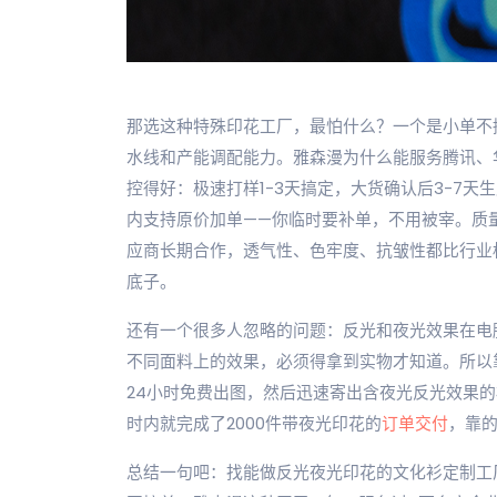
那选这种特殊印花工厂，最怕什么？一个是小单不
水线和产能调配能力。雅森漫为什么能服务腾讯、
控得好：极速打样1-3天搞定，大货确认后3-7
内支持原价加单——你临时要补单，不用被宰。质
应商长期合作，透气性、色牢度、抗皱性都比行业标准
底子。
还有一个很多人忽略的问题：反光和夜光效果在电
不同面料上的效果，必须得拿到实物才知道。所以
24小时免费出图，然后迅速寄出含夜光反光效果的
时内就完成了2000件带夜光印花的
订单交付
，靠
总结一句吧：找能做反光夜光印花的文化衫定制工